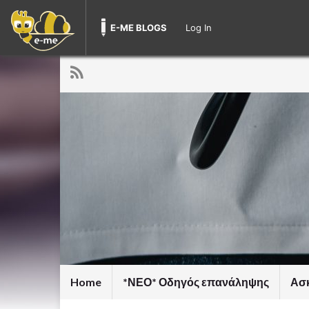
E-ME BLOGS
Log In
Home
*ΝΕΟ* Οδηγός επανάληψης
Ασκ