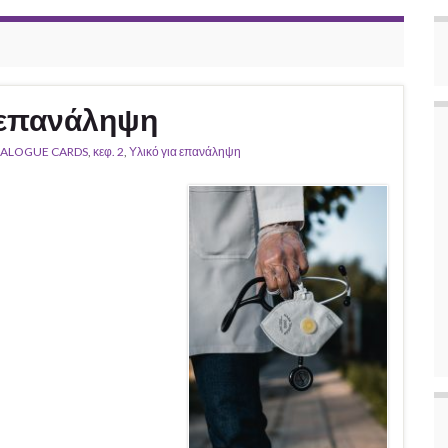
α επανάληψη
IALOGUE CARDS
,
κεφ. 2
,
Υλικό για επανάληψη