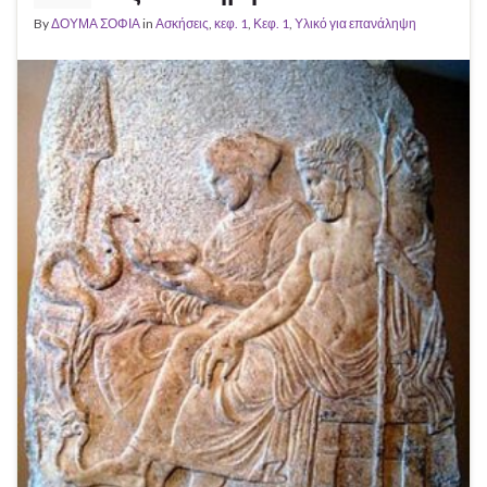
By
ΔΟΥΜΑ ΣΟΦΙΑ
in
Ασκήσεις
,
κεφ. 1
,
Κεφ. 1
,
Υλικό για επανάληψη