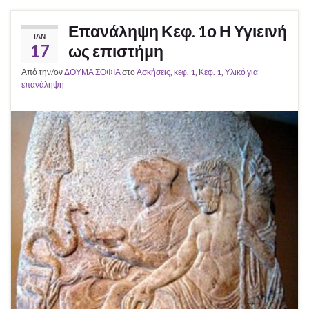
Επανάληψη Κεφ. 1ο Η Υγιεινή
ΙΑΝ
17
ως επιστήμη
Από την/ον
ΔΟΥΜΑ ΣΟΦΙΑ
στο
Ασκήσεις
,
κεφ. 1
,
Κεφ. 1
,
Υλικό για
επανάληψη