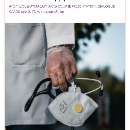
Από την/ον
ΔΟΥΜΑ ΣΟΦΙΑ
στο
COURSE PRESENTATION
,
DIALOGUE
CARDS
,
κεφ. 2
,
Υλικό για επανάληψη