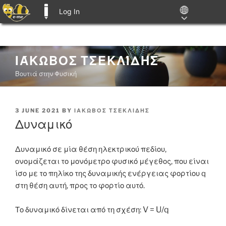
Log In
E-ME BLOGS
Skip
ΙΆΚΩΒΟΣ ΤΣΕΚΛΊΔΗΣ
to
Βουτιά στην Φυσική
content
POSTED
3 JUNE 2021
BY
ΙΑΚΩΒΟΣ ΤΣΕΚΛΙΔΗΣ
ON
Δυναμικό
Δυναμικό σε μία θέση ηλεκτρικού πεδίου,
ονομάζεται το μονόμετρο φυσικό μέγεθος, που είναι
ίσο με το πηλίκο της δυναμικής ενέργειας φορτίου q
στη θέση αυτή, προς το φορτίο αυτό.
V =
U/q
Το δυναμικό δίνεται από τη σχέση: