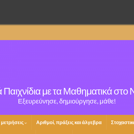
 Παιχνίδια με τα Μαθηματικά στο
Εξευρεύνησε, δημιούργησε, μάθε!
ι μετρήσεις
Αριθμοί, πράξεις και άλγεβρα
Στοχαστικ