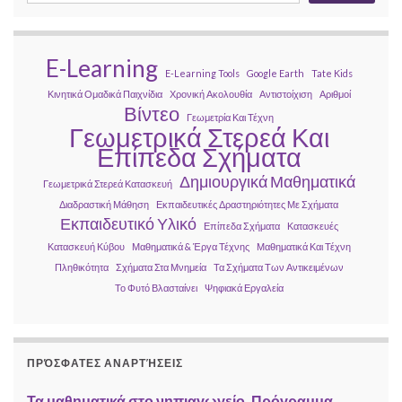
E-Learning
E-Learning Tools
Google Earth
Tate Kids
Κινητικά Ομαδικά Παιχνίδια
Χρονική Ακολουθία
Αντιστοίχιση
Αριθμοί
Βίντεο
Γεωμετρία Και Τέχνη
Γεωμετρικά Στερεά Και
Επίπεδα Σχήματα
Δημιουργικά Μαθηματικά
Γεωμετρικά Στερεά Κατασκευή
Διαδραστική Μάθηση
Εκπαιδευτικές Δραστηριότητες Με Σχήματα
Εκπαιδευτικό Υλικό
Επίπεδα Σχήματα
Κατασκευές
Κατασκευή Κύβου
Μαθηματικά & Έργα Τέχνης
Μαθηματικά Και Τέχνη
Πληθικότητα
Σχήματα Στα Μνημεία
Τα Σχήματα Των Αντικειμένων
Το Φυτό Βλασταίνει
Ψηφιακά Εργαλεία
ΠΡΌΣΦΑΤΕΣ ΑΝΑΡΤΉΣΕΙΣ
Τα μαθηματικά στο νηπιαγωγείο. Πρόγραμμα