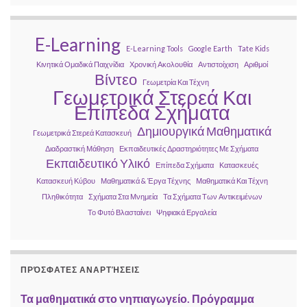
E-Learning
E-Learning Tools
Google Earth
Tate Kids
Κινητικά Ομαδικά Παιχνίδια
Χρονική Ακολουθία
Αντιστοίχιση
Αριθμοί
Βίντεο
Γεωμετρία Και Τέχνη
Γεωμετρικά Στερεά Και
Επίπεδα Σχήματα
Δημιουργικά Μαθηματικά
Γεωμετρικά Στερεά Κατασκευή
Διαδραστική Μάθηση
Εκπαιδευτικές Δραστηριότητες Με Σχήματα
Εκπαιδευτικό Υλικό
Επίπεδα Σχήματα
Κατασκευές
Κατασκευή Κύβου
Μαθηματικά & Έργα Τέχνης
Μαθηματικά Και Τέχνη
Πληθικότητα
Σχήματα Στα Μνημεία
Τα Σχήματα Των Αντικειμένων
Το Φυτό Βλασταίνει
Ψηφιακά Εργαλεία
ΠΡΌΣΦΑΤΕΣ ΑΝΑΡΤΉΣΕΙΣ
Τα μαθηματικά στο νηπιαγωγείο. Πρόγραμμα