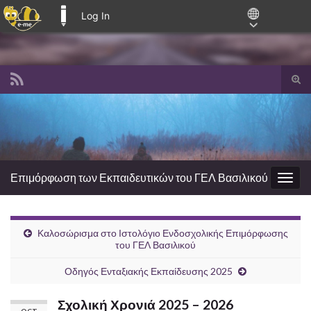
Log In
E-ME BLOGS
Tog
sear
Search for:
for
Επιμόρφωση των Εκπαιδευτικών του ΓΕΛ Βασιλικού
Togg
navig
Καλοσώρισμα στο Ιστολόγιο Ενδοσχολικής Επιμόρφωσης
του ΓΕΛ Βασιλικού
Οδηγός Ενταξιακής Εκπαίδευσης 2025
Σχολική Χρονιά 2025 – 2026
OCT