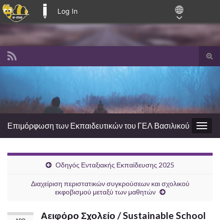
Log In
E-ME BLOGS
Tog
sear
Search for:
for
Επιμόρφωση των Εκπαιδευτικών του ΓΕΛ Βασιλικού
Togg
navig
Οδηγός Ενταξιακής Εκπαίδευσης 2025
Διαχείριση περιστατικών συγκρούσεων και σχολικού
εκφοβισμού μεταξύ των μαθητών
Αειφόρο Σχολείο / Sustainable School
APR