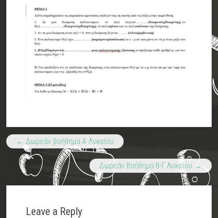
←
Δωρεάν βοήθημα Α Λυκείου
Δωρεάν Βοήθημα Β-Γ Λυκείου
→
Leave a Reply