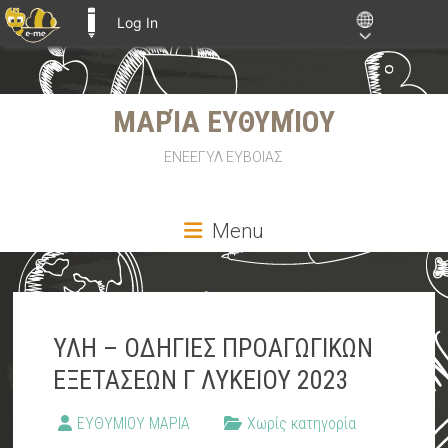
Log In
E-ME BLOGS
Skip
ΜΑΡΊΑ ΕΥΘΥΜΊΟΥ
to
content
ΕΝΕΕΓΥΛ ΕΥΒΟΙΑΣ
Menu
ΥΛΗ – ΟΔΗΓΙΕΣ ΠΡΟΑΓΩΓΙΚΩΝ
ΕΞΕΤΑΣΕΩΝ Γ ΛΥΚΕΙΟΥ 2023
ΕΥΘΥΜΙΟΥ ΜΑΡΙΑ
Χωρίς κατηγορία