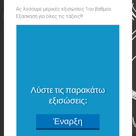
Ας λύσουμε μερικές εξισώσεις 1ου βαθμού.
Εξάσκηση για όλες τις τάξεις!!!