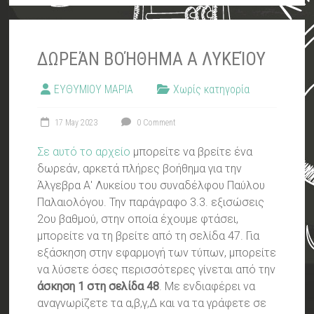
ΔΩΡΕΆΝ ΒΟΉΘΗΜΑ Α ΛΥΚΕΊΟΥ
ΕΥΘΥΜΙΟΥ ΜΑΡΙΑ
Χωρίς κατηγορία
17 May 2023
0 Comment
Σε αυτό το αρχείο
μπορείτε να βρείτε ένα
δωρεάν, αρκετά πλήρες βοήθημα για την
Άλγεβρα Α' Λυκείου του συναδέλφου Παύλου
Παλαιολόγου. Την παράγραφο 3.3. εξισώσεις
2ου βαθμού, στην οποία έχουμε φτάσει,
μπορείτε να τη βρείτε από τη σελίδα 47. Για
εξάσκηση στην εφαρμογή των τύπων, μπορείτε
να λύσετε όσες περισσότερες γίνεται από την
άσκηση 1 στη σελίδα 48
. Με ενδιαφέρει να
αναγνωρίζετε τα α,β,γ,Δ και να τα γράφετε σε