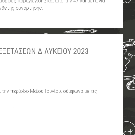
μορφές παραγώγισης και από την 47 και μετά για
ύνθετης συνάρτησης.
ΕΞΕΤΑΣΕΩΝ Δ ΛΥΚΕΙΟΥ 2023
τά την περίοδο Μαΐου-Ιουνίου, σύμφωνα με τις