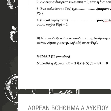
ΔΩΡΕΆΝ ΒΟΉΘΗΜΑ Α ΛΥΚΕΊΟΥ