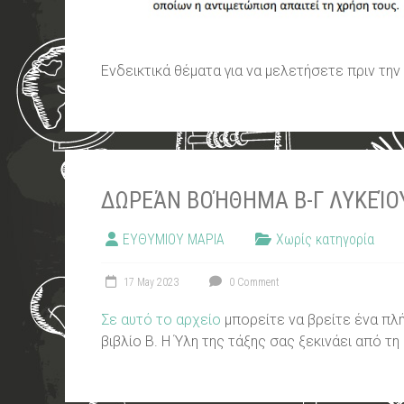
Ενδεικτικά θέματα για να μελετήσετε πριν τη
ΔΩΡΕΆΝ ΒΟΉΘΗΜΑ Β-Γ ΛΥΚΕΊΟ
ΕΥΘΥΜΙΟΥ ΜΑΡΙΑ
Χωρίς κατηγορία
17 May 2023
0 Comment
Σε αυτό το αρχείο
μπορείτε να βρείτε ένα πλή
βιβλίο Β. Η Ύλη της τάξης σας ξεκινάει από τη