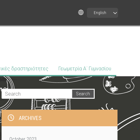
English
ικές δραστηριότητες
Γεωμετρία Α΄ Γυμνασίου
ARCHIVES
October 2023