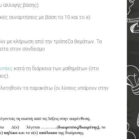
ου αλλαγής βάσης)
κές συναρτήσεις με βάση το 10 και το e)
γούν με κλήρωση από την τράπεζα θεμάτων. Τα
ρείτε στον σύνδεσμο
υπίες
κατά τη διάρκεια των μαθημάτων (στο
ις).
μελετηθούν τα παρακάτω (οι λύσεις υπάρουν στην