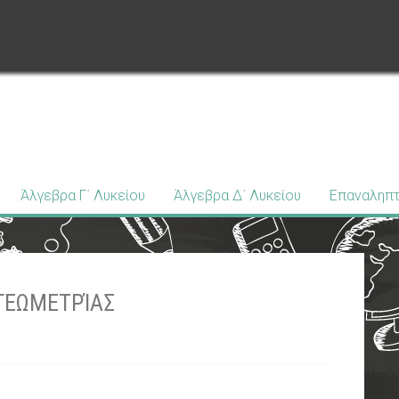
Άλγεβρα Γ΄ Λυκείου
Άλγεβρα Δ΄ Λυκείου
Επαναληπτ
 ΓΕΩΜΕΤΡΊΑΣ