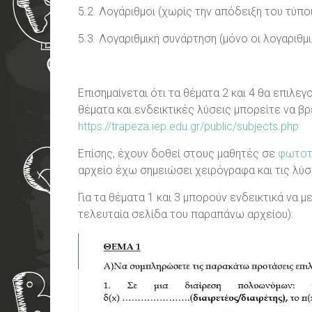
5.2. Λογάριθμοι (χωρίς την απόδειξη του τύπ
5.3. Λογαριθμική συνάρτηση (μόνο οι λογαριθμι
Επισημαίνεται ότι τα θέματα 2 και 4 θα επιλε
θέματα και ενδεικτικές λύσεις μπορείτε να β
https://trapeza.iep.edu.gr/public/subjects.php
Επίσης, έχουν δοθεί στους μαθητές σε
φωτοτ
αρχείο έχω σημειώσει χειρόγραφα και τις λύσε
Για τα θέματα 1 και 3 μπορούν ενδεικτικά να 
τελευταία σελίδα του παραπάνω αρχείου):