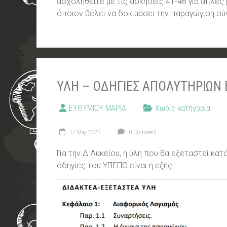
ασχοληθείτε με τις ασκήσεις 41-46 για απλές 
όποιον θέλει να δοκιμάσει την παραγώγιση σ
ΥΛΗ – ΟΔΗΓΙΕΣ ΑΠΟΛΥΤΗΡΙΩΝ 
ΕΥΘΥΜΙΟΥ ΜΑΡΙΑ
Χωρίς κατηγορία
17 May 2023
0 Comment
Για την Δ Λυκείου, η ύλη που θα εξεταστεί κα
οδηγίες του ΥΠΕΠΘ είναι η εξής: