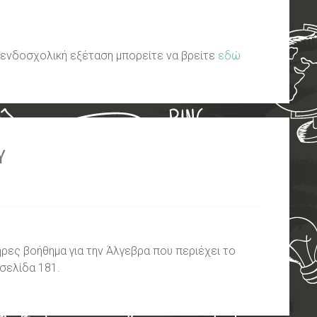
ν ενδοσχολική εξέταση μπορείτε να βρείτε
εδώ
Υ
ρες βοήθημα για την Άλγεβρα που περιέχει το
 σελίδα 181.