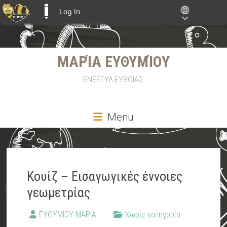
Log In
E-ME BLOGS
Skip
ΜΑΡΊΑ ΕΥΘΥΜΊΟΥ
to
content
ΕΝΕΕΓΥΛ ΕΥΒΟΙΑΣ
Menu
Κουίζ – Εισαγωγικές έννοιες
γεωμετρίας
ΕΥΘΥΜΙΟΥ ΜΑΡΙΑ
Χωρίς κατηγορία