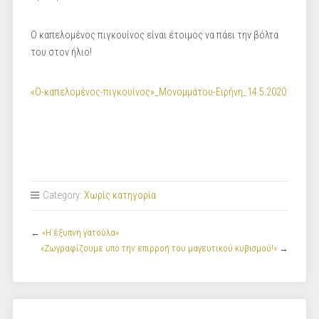
Ο καπελομένος πιγκουίνος είναι έτοιμος να πάει την βόλτα
του στον ήλιο!
«O-καπελομένος-πιγκουίνος»_Μονομμάτου-Ειρήνη_14.5.2020
Category:
Χωρίς κατηγορία
←
«Η έξυπνη γατούλα»
«Ζωγραφίζουμε υπό την επιρροή του μαγευτικού κυβισμού!»
→