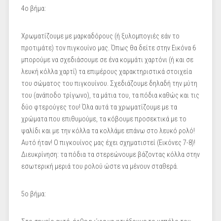
4ο βήμα:
Χρωματίζουμε με μαρκαδόρους (ή ξυλομπογιές εάν το
προτιμάτε) τον πιγκουίνο μας. Όπως θα δείτε στην Εικόνα 6
μπορούμε να σχεδιάσουμε σε ένα κομμάτι χαρτόνι (ή και σε
λευκή κόλλα χαρτί) τα επιμέρους χαρακτηριστικά στοιχεία
του σώματος του πιγκουίνου. Σχεδιάζουμε δηλαδή την μύτη
του (ανάποδο τρίγωνο), τα μάτια του, τα πόδια καθώς και τις
δύο φτερούγες του! Όλα αυτά τα χρωματίζουμε με τα
χρώματα που επιθυμούμε, τα κόβουμε προσεκτικά με το
ψαλίδι και με την κόλλα τα κολλάμε επάνω στο λευκό ρολό!
Αυτό ήταν! Ο πιγκουίνος μας έχει σχηματιστεί (Εικόνες 7-8)!
Διευκρίνηση: τα πόδια τα στερεώνουμε βάζοντας κόλλα στην
εσωτερική μεριά του ρολού ώστε να μένουν σταθερά.
5ο βήμα: