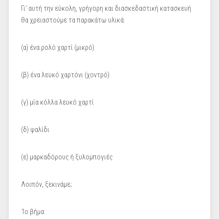
Γι' αυτή την εύκολη, γρήγορη και διασκεδαστική κατασκευή
θα χρειαστούμε τα παρακάτω υλικά:
(α) ένα ρολό χαρτί (μικρό)
(β) ένα λευκό χαρτόνι (χοντρό)
(γ) μία κόλλα λευκό χαρτί
(δ) ψαλίδι
(ε) μαρκαδόρους ή ξυλομπογιές
Λοιπόν, ξεκινάμε;
1ο βήμα: