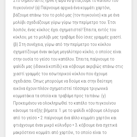
Στο σημείο αυτό, ήρθε η ώρα να φτιάξουμε το καπέλο του
πιγκουίνου! (α) Παίρνουμε αρχικά ένα κομμάτι χαρτόνι,
βάζουμε επάνω του το ρολό μας (τον πιγκουίνο) και με ένα
μολύβι σχεδιάζουμε γύρω γύρω την περίμετρο του. Έτσι
λοιπόν, ένας κύκλος έχει σχηματιστεί! Έπειτα, εντός του
κύκλου, με το μολύβι μας τραβάμε δύο ίσιες γραμμές χιαστί.
(β) Στη συνέχεια, γύρω από την περίμετρο του κύκλου
σχηματίζουμε έναν ακόμη μεγαλύτερο κύκλο, ο οποίος είναι
στην ουσία το γείσο του καπέλου. Έπειτα, παίρνουμε το
ψαλίδι μας (ιδανικά κοπίδι) και κόβουμε ακριβώς επάνω στις
χιαστί γραμμές του εσωτερικού κύκλου που έχουμε
σχεδιάσει. Όπως μπορούμε να δούμε και στην δεύτερη
εικόνα έχουν πλέον σχηματιστεί τέσσερα τριγωνικά
κομματάκια τα οποία και τραβάμε προς τα πάνω. (γ)
Προκειμένου να ολοκληρωθεί το καπέλο του πιγκουίνου
κάνουμε τα εξής βήματα: 1. με το ψαλίδι κόβουμε ολόγυρα
από το γείσο • 2. παίρνουμε ένα άλλο κομμάτι χαρτόνι και
φτιάχνουμε έναν μικρό κύλινδρο • 3. κόβουμε ένα σχετικά
μακρόστενο κομμάτι από χαρτόνι, το οποίο είναι το