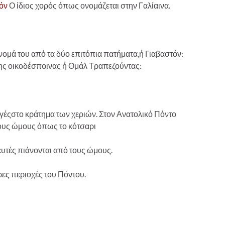
όν
Ο ίδιος χορός όπως ονομάζεται στην Γαλίαινα.
νομά του από τα δύο επιτόπια πατήματα,ή Γιαβαστόν:
της οικοδέσποινας ή Ομάλ Τραπεζούντας:
γέςστο κράτημα των χεριών. Στον Ανατολικό Πόντο
τους ώμους όπως το κότσαρι
υτές πιάνονται από τους ώμους.
ς περιοχές του Πόντου.