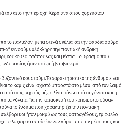
μά του από την περιοχή Χεροίανα όπου χορευόταν
πό το παντελόνι με τα στενά σκέλια και την φαρδιά σούρα,
“Ζίπκα” εννοούμε ολόκληρη την ποντιακή ανδρική
άρι, κουκούλα, τσάπουλας και μέστια. Το ύφασμα που
ς ενδυμασίας ήταν τσόχα ή βαμβακερό
ο βυζαντινό κουστούμι.Το χαρακτηριστικό της ένδυμα είναι
αι το καμίς είναι σχιστό μπροστά στο μέσο, από τον λαιμό
ει από τους μηρούς μέχρι λίγο πάνω από τα γόνατα και η
πό τα γόνατα.Για την κατασκευή του χρησιμοποιούσαν
πούνα το ένδυμα που χαρακτηρίζει την ποντιακή
σαλβάρι και ήταν μακρύ ως τους αστραγάλους, τρίφυλλο
χε το λαχώρ το οποίο έδεναν γύρω από την μέση τους και