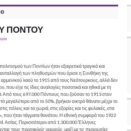
ΟΥ ΠΟΝΤΟΥ
ορία
υ πολιτισμού των Ποντίων ήταν εξαιρετικά τραγικό και
ή ανταλλαγή των πληθυσμών που όρισε η Συνθήκη της
υ αρμενικού λαού το 1915 από τους Νεότουρκους, αλλά δεν
 που είχε τις ίδιες αναλογίες ποσοτικά και ηθικά με τη
. Από τους 697.000 Πόντιους που ζούσαν το 1913 στον
ό μεγαλύτερο από το 50%, βρήκαν οικτρό θάνατο μέχρι το
ς πόλεις και τα χωριά, στις εξορίες και τις φυλακές, στα
», που ήταν τάγματα θανάτου. Η εθνική συμφορά του 1922
 Μ. Ασίας. Περισσότεροι από 1.300.000 Έλληνες
ντας τους προσφιλείς νεκρούς, μαζί με τις περιουσίες