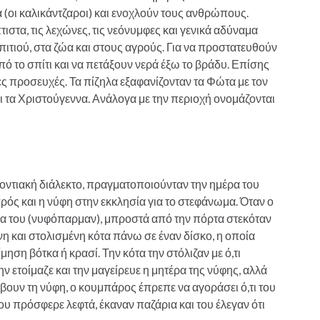
 (οι καλικάντζαροι) και ενοχλούν τους ανθρώπους.
τιστα, τις λεχώνες, τις νεόνυμφες και γενικά αδύναμα
ιτιού, στα ζώα και στους αγρούς. Για να προστατευθούν
ό το σπίτι και να πετάξουν νερά έξω το βράδυ. Επίσης
ες προσευχές. Τα πίζηλα εξαφανίζονταν τα Φώτα με τον
ι τα Χριστούγεννα. Ανάλογα με την περιοχή ονομάζονται
ποντιακή διάλεκτο, πραγματοποιούνταν την ημέρα του
ρός και η νύφη στην εκκλησία για το στεφάνωμα. Όταν ο
ία του (νυφόπαρμαν), μπροστά από την πόρτα στεκόταν
νη και στολισμένη κότα πάνω σε έναν δίσκο, η οποία
ση βότκα ή κρασί. Την κότα την στόλιζαν με ό,τι
ην ετοίμαζε και την μαγείρευε η μητέρα της νύφης, αλλά
άβουν τη νύφη, ο κουμπάρος έπρεπε να αγοράσει ό,τι του
 πρόσφερε λεφτά, έκαναν παζάρια και του έλεγαν ότι