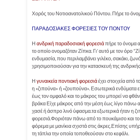
Χορός του Νοτιοανατολικού Πόντου. Πήρε το όνο
ΠΑΡΑΔΟΣΙΑΚΕΣ ΦΟΡΕΣΙΕΣ ΤΟΥ ΠΟΝΤΟΥ
Η
ανδρική παραδοσιακή φορεσιά
πήρε το όνομα α
το οποίο ονομαζόταν Ζίπκα. Γι’ αυτό με τον όρο 
ενδυμασία, που περιλαμβάνει γιλέκο, σακάκι, ζων
χρησιμοποιούσαν για την κατασκευή της ανδρική
Η
γυναικεία ποντιακή φορεσιά
έχει στοιχεία από τ
η «ζιπούνα» ή «ζουπούνα». Εσωτερικά ενδύματα είν
έως τον ομφαλό και το μάκρος του μπορεί να φθάν
βράκα Είχε μάκρος από την μέση έως λίγο πάνω α
χασέ ή άσπρο λινό ύφασμα.τα εξωτερικά ήταν η ζι
φορεσιά.Φοριόταν πάνω από το πουκάμισο και το 
φόρεμα με μανίκια σχιστά στις άκρες.Επίσης υπήρ
τη τάπλα την οποία τοποθεούσαν στο κεφάλι.