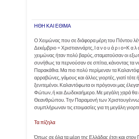
ΗΘΗ ΚΑΙ ΕΘΙΜΑ
Ο Χειμώνας που σε διάφορα µέρη του Πόντου λέγ
Δεκέµβριο = Χριστιαννάρτς, Ι α ν ο υ ά ρ ι ο=Κ α λ
χειμώνας ήταν πολύ βαρύς, σταματούσαν οι εξωτερ
συνήθως τα περνούσαν σε σπίτια, κάνοντας τα ν
Παρακάθια. Μα πιο πολύ περίμεναν τα Καλαντόφω
αρραβώνες, γάµους και άλλες γιορτές, γιατί τότε 
ξενιτεμένοι. Καλαντόφωτα οι πρόγονοι µας έλεγα
Φώτων, ή και Δωδεκαήμερο. Με μεγάλη χαρά θα 
Θεανθρώπου. Την Παραμονή των Χριστουγέννων 
συμπλήρωναν τις ετοιμασίες για τη μεγάλη γιορτ
Τα πίζηλα
Όπως σε όλα τα μέρη της Ελλάδας έτσι και στον 