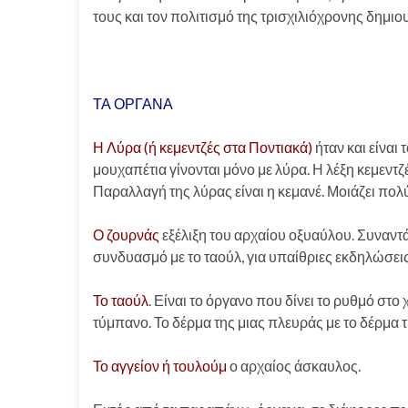
τους και τον πολιτισμό της τρισχιλιόχρονης δημιο
ΤΑ ΟΡΓΑΝΑ
Η Λύρα (ή κεμεντζές στα Ποντιακά)
ήταν και είναι
μουχαπέτια γίνονται μόνο με λύρα. Η λέξη κεμεντζ
Παραλλαγή της λύρας είναι η κεμανέ. Μοιάζει πολ
Ο ζουρνάς
εξέλιξη του αρχαίου οξυαύλου. Συναντά
συνδυασμό με το ταούλ, για υπαίθριες εκδηλώσεις
Το ταούλ
. Είναι το όργανο που δίνει το ρυθμό στο
τύμπανο. Το δέρμα της μιας πλευράς με το δέρμα 
Το αγγείον ή τουλούμ
ο αρχαίος άσκαυλος.