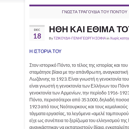
ΓΝΩΣΤΑ ΤΡΑΓΟΥΔΙΑ ΤΟΥ ΠΟΝΤΟΥ
ΗΘΗ ΚΑΙ ΕΘΙΜΑ Τ
DEC
18
By
ΤΖΙΚΟΥΔΗ-ΓΕΝΗΓΕΩΡΓΗ ΣΟΦΙΑ
in
Χωρίς κατηγ
Η ΙΣΤΟΡΙΑ ΤΟΥ
Στον ιστορικό Πόντο, το τέλος της ιστορίας και το
σταμάτησε βίαια με την απάνθρωπη, αναγκαστικ
Λωζάννης το 1923. Είναι γνωστή η γενοκτονία το
είναι γνωστή η γενοκτονία των Ελλήνων του Πόντου,
γενοκτονία των Αρμενίων, την περίοδο 1916-1923
Πόντο, περισσότεροι από 353.000, δηλαδή ποσοστ
1923 από τους Νεότουρκους και τους κεμαλικούς στι
τάγματα εργασίας, τα λεγόμενα «αμελέ ταμπουρού
είχε ως συνέπεια το ξερίζωμα του ελληνισμού της
αναγκάστηκαν να εκπατριστούν βίαια, εγκαταλείπο