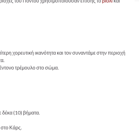
ριοχές του Πόντου χρησιμοποιούσαν επίσης το
βιολί
και
αίτερη χορευτική ικανότητα και τον συναντάμε στην περιοχή
α.
 έντονο τρέμουλο στο σώμα.
 δέκα (10) βήματα.
 στο Κάρς.