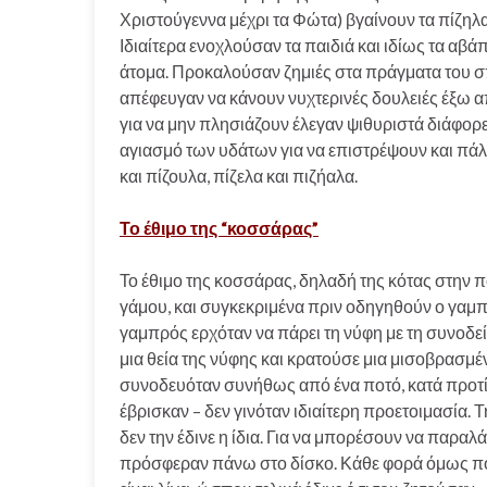
Χριστούγεννα μέχρι τα Φώτα) βγαίνουν τα πίζηλα
Ιδιαίτερα ενοχλούσαν τα παιδιά και ιδίως τα αβάπ
άτομα. Προκαλούσαν ζημιές στα πράγματα του σπ
απέφευγαν να κάνουν νυχτερινές δουλειές έξω απ
για να μην πλησιάζουν έλεγαν ψιθυριστά διάφορ
αγιασμό των υδάτων για να επιστρέψουν και πάλ
και πίζουλα, πίζελα και πιζήαλα.
Το έθιμο της “κοσσάρας”
Το έθιμο της κοσσάρας, δηλαδή της κότας στην 
γάμου, και συγκεκριμένα πριν οδηγηθούν ο γαμπ
γαμπρός ερχόταν να πάρει τη νύφη με τη συνοδε
μια θεία της νύφης και κρατούσε μια μισοβρασμέ
συνοδευόταν συνήθως από ένα ποτό, κατά προτίμη
έβρισκαν – δεν γινόταν ιδιαίτερη προετοιμασία. Τ
δεν την έδινε η ίδια. Για να μπορέσουν να παραλ
πρόσφεραν πάνω στο δίσκο. Κάθε φορά όμως που