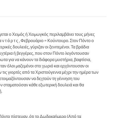
εται ο Χειµός ή Χειµωγκός περιλαμβάνει τους μήνες
 α ν τ ά ρ τ ς , Φεβρουάριο = Κούντουρο. Στον Πόντο ο
ικές δουλειές, γύριζαν οι ξενιτεμένοι. Τα βράδια
υχτέρια ή βεγγέρες, που στον Πόντο λεγόντουσαν
τα για να κάνουν τα διάφορα μυστήρια, βαφτίσια,
ήταν όλοι µαζεμένοι στο χωριό και ερχόντουσαν οι
ν τις γιορτές από τα Χριστούγεννα μέχρι την ημέρα των
ετοιμαζόντουσαν να δεχτούν τη γέννηση του
σταματούσαν κάθε εξωτερική δουλειά και θα
ή.
Πόντο πίστευαν, ότι το Δωδεκαήμερο (Από τα