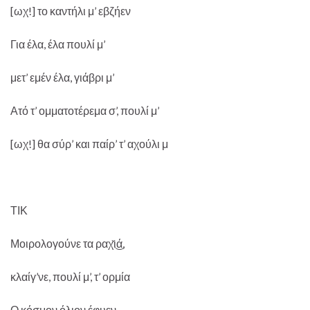
[ωχ!] το καντήλι μ’ εβζήεν
Για έλα, έλα πουλί μ’
μετ’ εμέν έλα, γιάβρι μ’
Ατό τ’ ομματοτέρεμα σ’, πουλί μ’
[ωχ!] θα σύρ’ και παίρ’ τ’ αχούλι μ
ΤΙΚ
Μοιρολογούνε τα ραχ̌ι͜ά,
κλαίγ’νε, πουλί μ’, τ’ ορμία
Ο κόσμον όλιον έφυεν,