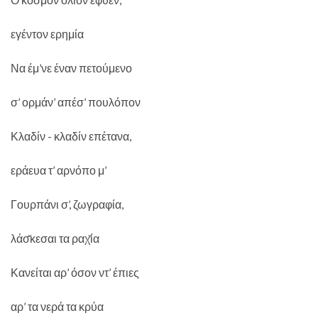
εγέντον ερημία
Να έμ’νε έναν πετούμενο
σ’ ορμάν’ απέσ’ πουλόπον
Κλαδίν - κλαδίν επέτανα,
εράευα τ’ αρνόπο μ’
Γουρπάνι σ’, ζωγραφία,
λάσ̌κεσαι τα ραχ̌ία
Κανείται αρ’ όσον ντ’ έπιες
αρ’ τα νερά τα κρύα