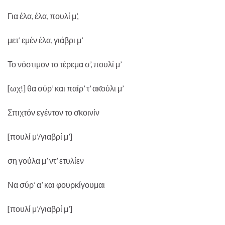
Για έλα, έλα, πουλί μ’,
μετ’ εμέν έλα, γιάβρι μ’
Το νόστιμον το τέρεμα σ’, πουλί μ’
[ωχ!] θα σύρ’ και παίρ’ τ’ ακ̌ούλι μ’
Σπιχτόν εγέντον το σ̌κοινίν
[πουλί μ’/γιαβρί μ’]
ση γούλα μ’ ντ’ ετυλίεν
Να σύρ’ α’ και φουρκίγουμαι
[πουλί μ’/γιαβρί μ’]