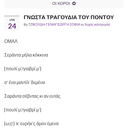
ΟΙ ΧΟΡΟΙ
ΓΝΩΣΤΑ ΤΡΑΓΟΥΔΙΑ ΤΟΥ ΠΟΝΤΟΥ
JAN
24
By
ΤΖΙΚΟΥΔΗ-ΓΕΝΗΓΕΩΡΓΗ ΣΟΦΙΑ
in
Χωρίς κατηγορία
ΟΜΑΛ
Σεράντα μήλα κόκκινα
[πουλί μ’/γιαβρί μ’]
σ’ ένα μαντίλ’ δεμένα
Σαράντα σέβντας κι αν ευτάς
[πουλί μ’/γιαβρί μ’]
[ωχ!] ’κ’ ευρήκ’ς άμον έμενα