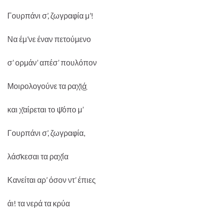
Γουρπάνι σ’, ζωγραφία μ’!
Να έμ’νε έναν πετούμενο
σ’ ορμάν’ απέσ’ πουλόπον
Μοιρολογούνε τα ραχ̌ι͜ά
και χ̌αίρεται το ψ̌όπο μ’
Γουρπάνι σ’, ζωγραφία,
λάσ̌κεσαι τα ραχ̌ία
Κανείται αρ’ όσον ντ’ έπιες
άι! τα νερά τα κρύα