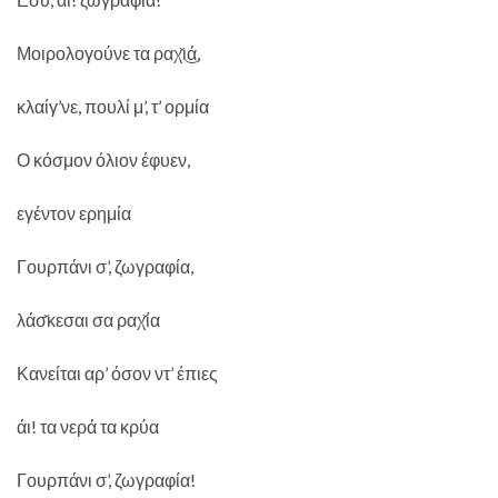
Μοιρολογούνε τα ραχ̌ι͜ά,
κλαίγ’νε, πουλί μ’, τ’ ορμία
Ο κόσμον όλιον έφυεν,
εγέντον ερημία
Γουρπάνι σ’, ζωγραφία,
λάσ̌κεσαι σα ραχ̌ία
Κανείται αρ’ όσον ντ’ έπιες
άι! τα νερά τα κρύα
Γουρπάνι σ’, ζωγραφία!