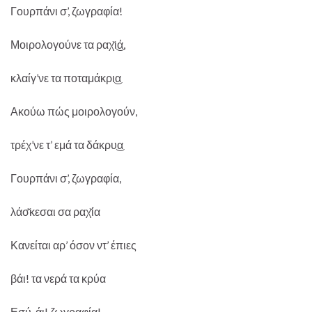
Γουρπάνι σ’, ζωγραφία!
Μοιρολογούνε τα ραχ̌ι͜ά,
κλαίγ’νε τα ποταμάκρι͜α
Ακούω πώς μοιρολογούν,
τρέχ’νε τ’ εμά τα δάκρυ͜α
Γουρπάνι σ’, ζωγραφία,
λάσ̌κεσαι σα ραχ̌ία
Κανείται αρ’ όσον ντ’ έπιες
βάι! τα νερά τα κρύα
Εσύ, άι! ζωγραφία!