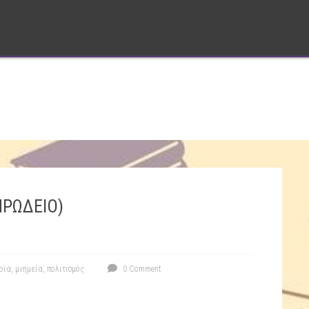
ΗΡΩΔΕΙΟ)
ρία
,
μνημεία
,
πολιτισμός
0 Comment