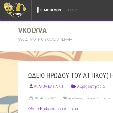
E-ME BLOGS
Log In
Skip
to
VKOLYVA
content
38ο ΔΗΜΟΤΙΚΟ ΣΧΟΛΕΙΟ ΠΕΙΡΑΙΑ
ΩΔΕΙΟ ΗΡΩΔΟΥ ΤΟΥ ΑΤΤΙΚΟΥ( 
ΚΟΛΥΒΑ ΒΑΣΙΛΙΚΗ
Χωρίς κατηγορία
18 February 2022
αξιοθέατα
,
Ηρώδειο
,
θέατρο
,
ιστο
Ωδείο Ηρώδου του Αττικού