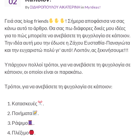
02
By
ΣΙΔΗΡΟΠΟΥΛΟΥ ΑΙΚΑΤΕΡΙΝΗ
in
My Ideas!
Γειά σας blog friends
! Σήμερα αποφάσισα να σας
κάνω αυτό το άρθρο. Θα σας πω διάφορες δικές μου ιδέες
για το πώς μπορείτε να ανεβάσετε τη ψυχολογία σε κάποιον.
Την ιδέα αυτή μου την έδωσε η Ζάχου Ευσταθία-Παναγιώτα
και την ευχαριστώ πολύ γι' αυτό! Λοιπόν, ας ξεκινήσουμε!!!
Υπάρχουν πολλοί τρόποι, για να ανεβάσετε τη ψυχολογία σε
κάποιον, οι οποίοι είναι οι παρακάτω.
Τρόποι, για να ανεβάσετε τη ψυχολογία σε κάποιον:
Κατασκευές
.
Ποιήματα
.
Ράψιμο
.
Πλέξιμο
.