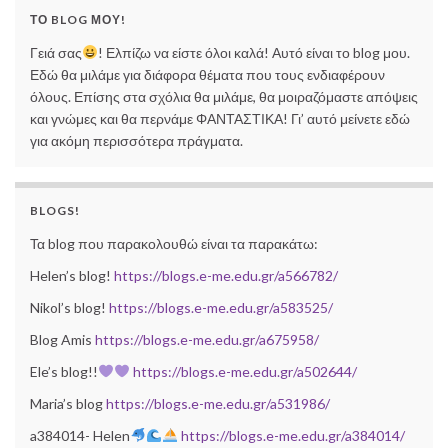
ΤΟ BLOG ΜΟΥ!
Γειά σας
! Ελπίζω να είστε όλοι καλά! Αυτό είναι το blog μου.
Εδώ θα μιλάμε για διάφορα θέματα που τους ενδιαφέρουν
όλους. Επίσης στα σχόλια θα μιλάμε, θα μοιραζόμαστε απόψεις
και γνώμες και θα περνάμε ΦΑΝΤΑΣΤΙΚΑ! Γι’ αυτό μείνετε εδώ
για ακόμη περισσότερα πράγματα.
BLOGS!
Τα blog που παρακολουθώ είναι τα παρακάτω:
Helen’s blog!
https://blogs.e-me.edu.gr/a566782/
Nikol’s blog!
https://blogs.e-me.edu.gr/a583525/
Blog Amis
https://blogs.e-me.edu.gr/a675958/
Ele’s blog!!
https://blogs.e-me.edu.gr/a502644/
Maria’s blog
https://blogs.e-me.edu.gr/a531986/
a384014- Helen
https://blogs.e-me.edu.gr/a384014/