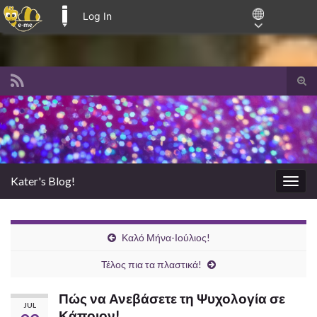
Log In
E-ME BLOGS
Tog
sear
Search for:
for
Kater's Blog!
Togg
navig
Καλό Μήνα-Ιούλιος!
Τέλος πια τα πλαστικά!
Πώς να Ανεβάσετε τη Ψυχολογία σε
JUL
Κάποιον!