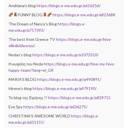
Andriana’s blog
https://blogs.e-me.edu.gr/a616256/
FUNNY BLOG
https://blogs.e-me.edu.gr/a823688
The Dream of Nancy’s Blog
https://blogs.e-
me.edu.gr/a717393/
The best from Greece TV
https://blogs.e-me.edu.gr/hive-
ellinikitileorasi/
Nodas’s blog
https://blogs.e-me.edu.gr/a1073310/
Η κυψέλη του Noda
https://blogs.e-me.edu.gr/hive-my-hive-
happy-team/?lang=el_GR
MARIA’S BLOG
https://blogs.e-me.edu.gr/a490891/
Hirene’s blog
https://blogs.e-me.edu.gr/a479190/
Το blog της Ειρήνης !!
https://blogs.e-me.edu.gr/a839715
Eve Spy
https://blogs.e-me.edu.gr/a636275/
CHRISTINA’S AWESOME WORLD
https://blogs.e-
me.edu.gr/a631151/