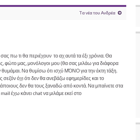
Tα νέα του Ανδρέα
ας πω τι θα περιέχουν το αχ αυτά τα έξι χρόνια. Θα
ές, φώτο μας, μονόλογοι μου (θα σας μιλάω για διάφορα
 θυμάμαι. Να θυμίσω ότι ισχύ ΜΌΝΟ για την έκτη τάξη.
ς σεζόν όχι ότι δεν θα ανεβάζω εφημερίδες και το
 κάποιους δεν θα τους ξαναδώ από κοντά. Να μπαίνετε στα
mail έχω κάνει chat να μιλάμε εκεί στο