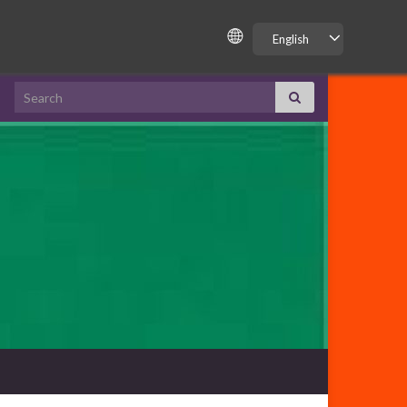
English
Search for: