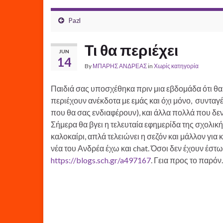
Pazl
Τι θα περιέχει
JUN
14
By
ΜΠΑΡΗΣ ΑΝΔΡΕΑΣ
in
Χωρίς κατηγορία
Παιδιά σας υποσχέθηκα πριν μια εβδομάδα ότι θα σ
περιέχουν ανέκδοτα με εμάς και όχι μόνο, συνταγ
που θα σας ενδιαφέρουν), και άλλα πολλά που δεν
Σήμερα θα βγει η τελευταία εφημερίδα της σχολική
καλοκαίρι, απλά τελειώνει η σεζόν και μάλλον για
νέα του Ανδρέα έχω και chat. Όσοι δεν έχουν έστω 
https://blogs.sch.gr/a497167
. Γεια προς το παρόν.