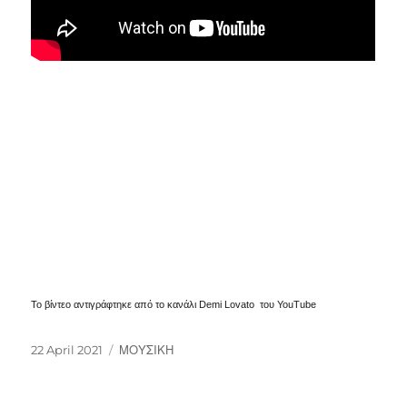
Το βίντεο αντιγράφτηκε από το κανάλι Demi Lovato του YouTube
Posted
Categories
22 April 2021
ΜΟΥΣΙΚΗ
on