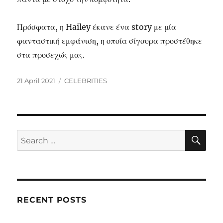
Πρόσφατα, η Hailey έκανε ένα story με μία
φανταστική εμφάνιση, η οποία σίγουρα προστέθηκε
στα προσεχώς μας.
Posted
Categories
21 April 2021
CELEBRITIES
on
SE
Search
for:
RECENT POSTS