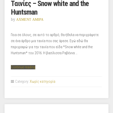
Ταινίες – Snow white and the
Huntsman
by
ΑΧΜΕΝΤ ΑΜΙΡΑ
Γεια σε όλους, σε αυτό το αρθρό, θα ήθελα να περιγράψετε
σε ένα άρθρο μια ταινία που σας άρεσε. Εγώ εδώ θα
περιγραψώ για την ταινία που είδα *Snow white and the
Huntsman* του 2016. Η βασίλισσα Ραβέννα …
“Ταινίες
Continue reading
–
Snow
Category:
Χωρίς κατηγορία
white
and
the
Huntsman”