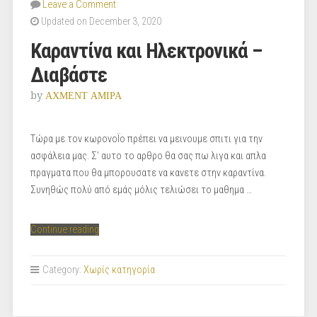
Leave a Comment
Updated on December 3, 2020
Καραντίνα και Ηλεκτρονικά –
Διαβάστε
by
ΑΧΜΕΝΤ ΑΜΙΡΑ
Τώρα με τον κωρονοΪο πρέπει να μεινουμε σπιτι για την
ασφάλεια μας. Σ’ αυτο το αρθρο θα σας πω λιγα και απλα
πραγματα που θα μπορουσατε να κανετε στην καραντίνα.
Συνηθώς πολύ από εμάς μόλις τελιώσει το μαθημα …
“Καραντίνα
Continue reading
και
Ηλεκτρονικά
Category:
Χωρίς κατηγορία
–
Διαβάστε”