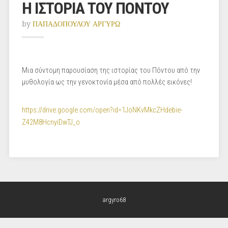
Η ΙΣΤΟΡΙΑ ΤΟΥ ΠΟΝΤΟΥ
by
ΠΑΠΑΔΟΠΟΥΛΟΥ ΑΡΓΥΡΩ
Μια σύντομη παρουσίαση της ιστορίας του Πόντου από την
μυθολογία ως την γενοκτονία μέσα από πολλές εικόνες!
https://drive.google.com/open?id=1JoNKvMkcZHdebie-
Z42M8HcnyiDwTJ_o
argyro68