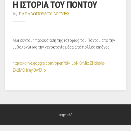
Η ΙΣΤΟΡΙΑ ΤΟΥ ΠΟΝΤΟΥ
by
ΠΑΠΑΔΟΠΟΥΛΟΥ ΑΡΓΥΡΩ
Μια σύντομη παρουσίαση της ιστορίας του Πόντου από την
μυθολογία ως την γενοκτονία μέσα από πολλές εικόνες!
https://drive.google.com/open?id=1JoNKvMkcZHdebie-
Z42M8HcnyiDwTJ_o
argyro68