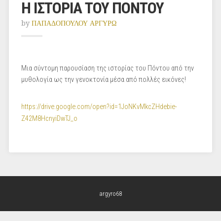
Η ΙΣΤΟΡΙΑ ΤΟΥ ΠΟΝΤΟΥ
by
ΠΑΠΑΔΟΠΟΥΛΟΥ ΑΡΓΥΡΩ
Μια σύντομη παρουσίαση της ιστορίας του Πόντου από την
μυθολογία ως την γενοκτονία μέσα από πολλές εικόνες!
https://drive.google.com/open?id=1JoNKvMkcZHdebie-
Z42M8HcnyiDwTJ_o
argyro68