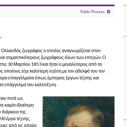
Pablo Picasso
ι
ας Ολλανδός ζωγράφος ο οποίος αναγνωρίζεται στον
 και σημαντικότερους ζωγράφους όλων των εποχών. Ο
στις 30 Μαρτίου 18
53
και ήταν ο μεγαλύτερος από τα
ς οποίους είχε καλύτερη σχέση με τον αδελφό του τον
φορα επαγγέλματα όπως έμπορος έργων τέχνης και
το επάγγελμα του καλλιτέχνη.
τηκε ποτέ ως
ε καμία ιδιαίτερη
ν διάρκεια της
00 έργα τέχνης,
ερες από τις οποίες