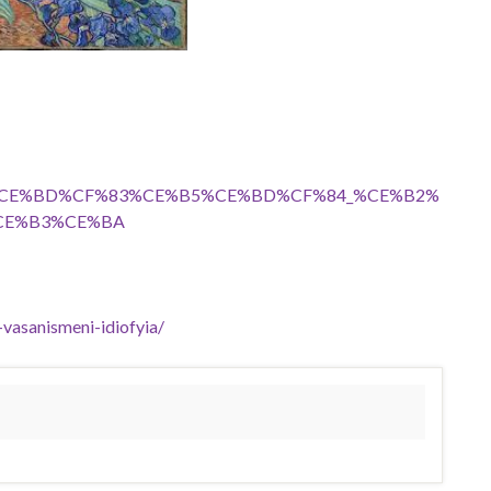
CE%AF%CE%BD%CF%83%CE%B5%CE%BD%CF%84_%CE%B2%
CE%B3%CE%BA
vasanismeni-idiofyia/