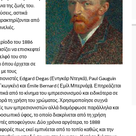
ια της ζωής του.
ύσεις, αστικά
αρακτηρίζονται από
νελιές.
ερίοδο του 1886
ίζει να επισκεφτεί
ελφό του στο
 όπου έρχεται σε
 με τους
ιονιστές Edgard Degas (Εντγκάρ Ντεγκά), Paul Gauguin
κωγκέν) και Émile Bernard ( Εμίλ Μπερνάρ
).
Επηρεάζεται
ικά από το κίνημα του ιμπρεσιονισμού και ειδικότερα σε
φορά τη χρήση του χρώματος. Χρησιμοποίησε συχνά
κές των ιμπρεσιονιστών αλλά διαμόρφωσε παράλληλα και
οσωπικό ύφος, το οποίο διακρίνεται από τη χρήση
ές αποφεύγουν. Δύο χρόνια αργότερα, το 1888
φορές πως εκεί εμπνέεται από το τοπίο καθώς και την