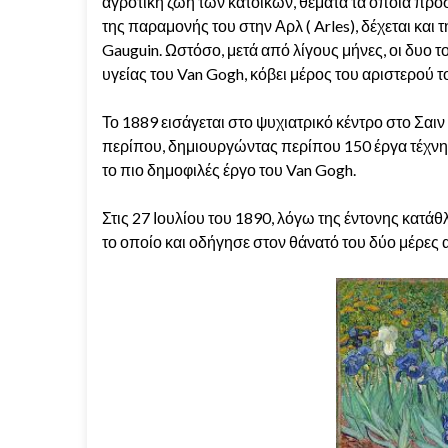
αγροτική ζωή των κατοίκων, θέματα τα οποία προ
της παραμονής του στην Αρλ ( Arles), δέχεται και
Gauguin. Ωστόσο, μετά από λίγους μήνες, οι δυο 
υγείας του Van Gogh, κόβει μέρος του αριστερού τ
Το 1889 εισάγεται στο ψυχιατρικό κέντρο στο Σαιν
περίπου, δημιουργώντας περίπου 150 έργα τέχνης,
το πιο δημοφιλές έργο του Van Gogh.
Στις 27 Ιουλίου του 1890, λόγω της έντονης κατά
το οποίο και οδήγησε στον θάνατό του δύο μέρες 