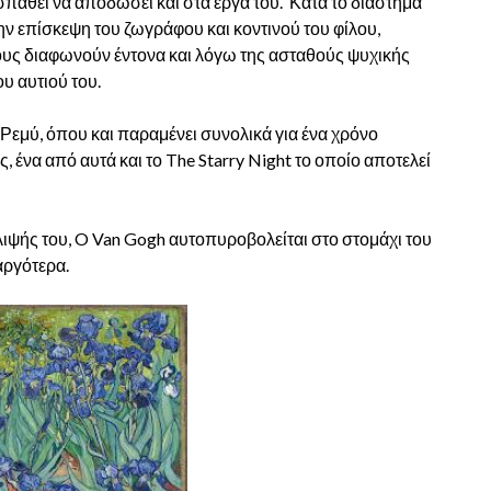
σπαθεί να αποδώσει και στα έργα του. Κατά το διάστημα
 την επίσκεψη του ζωγράφου και κοντινού του φίλου,
τους διαφωνούν έντονα και λόγω της ασταθούς ψυχικής
ου αυτιού του.
 Ρεμύ, όπου και παραμένει συνολικά για ένα χρόνο
 ένα από αυτά και το The Starry Night το οποίο αποτελεί
θλιψής του, O Van Gogh αυτοπυροβολείται στο στομάχι του
αργότερα.