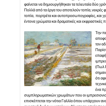
φαίνεται να δημιουργήθηκαν τα τελευταία δύο χρόν
Πολλά από τα έργα του αποτελούν τοπία, νεκρές φ
τοπία, πορτρέτα και αυτοπροσωπογραφίες, και χ
έντονα χρώματα και δραματικές και εκφραστικές πι
Την π
αποφασ
τον αδ
Παρίσι
επαφή
ιμπρεσ
(Πωλ Γ
σημαντ
ότι α
τεχνι
ένα πρ
συμπληρωματικών χρωμάτων που οι ιμπρεσιονιστ
επισκέπτεται την νότια Γαλλία όπου υπάρχουν ανα