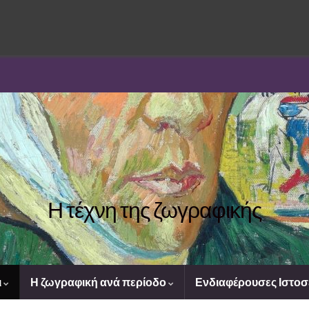
Η τέχνη της ζωγραφικής
ι
Η ζωγραφική ανά περίοδο
Ενδιαφέρουσες Ιστοσ