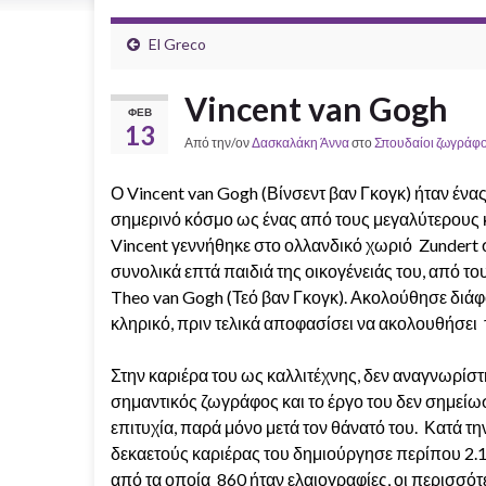
El Greco
Vincent van Gogh
ΦΕΒ
13
Από την/ον
Δασκαλάκη Άννα
στο
Σπουδαίοι ζωγράφο
Ο Vincent van Gogh (Βίνσεντ βαν Γκογκ) ήταν έν
σημερινό κόσμο ως ένας από τους μεγαλύτερους
Vincent γεννήθηκε στο ολλανδικό χωριό Zundert 
συνολικά επτά παιδιά της οικογένειάς του, από
του
Theo van Gogh (Τεό βαν Γκογκ). Ακολούθησε διά
κληρικό, πριν τελικά αποφασίσει να ακολουθήσει 
Στην καριέρα του ως καλλιτέχνης, δεν αναγνωρίσ
σημαντικός ζωγράφος και το έργο του δεν σημείωσ
επιτυχία, παρά μόνο μετά τον θάνατό του. Κατά τη
δεκαετούς καριέρας του δημιούργησε περίπου 2.1
από τα οποία 860 ήταν ελαιογραφίες, οι περισσότ