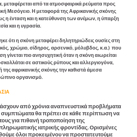
α, μεταφέρεται από τα ατμοσφαιρικά ρεύματα προς
ική Μεσόγειο. Η μεταφορά της Αφρικανικής σκόνης
ς η ένταση και η κατεύθυνση των ανέμων, η ύπαρξη
ία και η υγρασία.
κε ότι η σκόνη μεταφέρει δηλητηριώδεις ουσίες στη
ς, χρώμιο, σίδηρος, αρσενικό, μόλυβδος, κ.α.) που
αση γίνεται πιο ανησυχητική όταν η σκόνη αιωρείται
ροσκολλάται σε αστικούς ρύπους και αλλεργιογόνα,
φή της αφρικανικής σκόνης την καθιστά άμεσα
ρώπινο οργανισμό.
ΙΑ
 πάσχουν από χρόνια αναπνευστικά προβλήματα
α συμπτώματα θα πρέπει σε κάθε περίπτωση να
τους για πιθανή τροποποίηση της
πληρωματικής ιατρικής φροντίδας. Ορισμένες
ουθούμε όλοι προκειμένου να προστατευτούμε