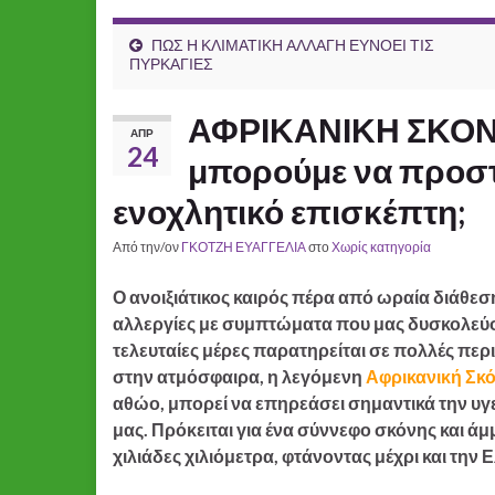
ΠΩΣ Η ΚΛΙΜΑΤΙΚΗ ΑΛΛΑΓΗ ΕΥΝΟΕΙ ΤΙΣ
ΠΥΡΚΑΓΙΕΣ
ΑΦΡΙΚΑΝΙΚΗ ΣΚΟΝΗ:
ΑΠΡ
24
μπορούμε να προστ
ενοχλητικό επισκέπτη;
Από την/ον
ΓΚΟΤΖΗ ΕΥΑΓΓΕΛΙΑ
στο
Χωρίς κατηγορία
Ο ανοιξιάτικος καιρός πέρα από ωραία διάθεση 
αλλεργίες με συμπτώματα που μας δυσκολεύου
τελευταίες μέρες παρατηρείται σε πολλές πε
στην ατμόσφαιρα, η λεγόμενη
Αφρικανική Σκ
αθώο, μπορεί να επηρεάσει σημαντικά την υγε
μας. Πρόκειται για ένα σύννεφο σκόνης και άμ
χιλιάδες χιλιόμετρα, φτάνοντας μέχρι και την