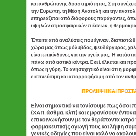
και ανθρώπινης δραστηριότητας. Στη συνέχει
την Ευρώπη, τη Μέση Ανατολή και την ανατολ
επηρεάζεται από διάφορους παράγοντες, όπω
υψηλών ατμοσφαιρικών πιέσεων, η θερμοκρασ
Έπειτα από αναλύσεις που έγιναν, διαπιστώθη
χώρα μας όπως μόλυβδος, ψευδάργυρος, χαλκό
είναι επικίνδυνες για την υγεία μας. Η κατάστ
πάνω από αστικά κέντρα. Εκεί, έλκεται και π
όπως η γύρη. Το ανησυχητικό είναι ότι η μορ
εισπνεύσιμη και απορροφήσιμη από τον ανθ
ΠΡΟΛΗΨΗ ΚΑΙ ΠΡΟΣΤΑΣ
Είναι σημαντικό να τονίσουμε πως όσοι
(ΧΑΠ, άσθμα, κλπ) και εμφανίσουν έντον
επικοινωνήσουν με τον θεράποντα ιατρό 
φαρμακευτικής αγωγή τους και λήψη συμ
γενικές οδηγίες που είναι καλό να ακολ