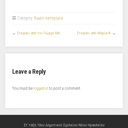
Category:
Χωρίς κατηγορία
←
Στεφάνι από τον Γιώργο Μπ.
Στεφάνι από Μαρία Φ.
→
Leave a Reply
You must be
logged in
to post a comment.
Στ’ τάξη 10ου Δημοτικού Σχολείου Νέου Ηρακλείου