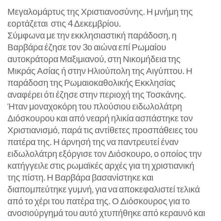
Μεγαλομάρτυς της Χριστιανοσύνης. Η μνήμη της
εορτάζεται στις 4 Δεκεμβρίου.
Σύμφωνα με την εκκλησιαστική παράδοση, η
Βαρβάρα έζησε τον 3ο αιώνα επί Ρωμαίου
αυτοκράτορα Μαξιμιανού, στη Νικομήδεια της
Μικράς Ασίας ή στην Ηλιούπολη της Αιγύπτου. Η
παράδοση της Ρωμαιοκαθολικής Εκκλησίας
αναφέρει ότι έζησε στην περιοχή της Τοσκάνης.
Ήταν μοναχοκόρη του πλούσιου ειδωλολάτρη
Διόσκουρου και από νεαρή ηλικία ασπάστηκε τον
Χριστιανισμό, παρά τις αντίθετες προσπάθειες του
πατέρα της. Η άρνησή της να παντρευτεί έναν
ειδωλολάτρη εξόργισε τον Διόσκουρο, ο οποίος την
κατήγγειλε στις ρωμαϊκές αρχές για τη χριστιανική
της πίστη. Η Βαρβάρα βασανίστηκε και
διαπομπεύτηκε γυμνή, για να αποκεφαλιστεί τελικά
από το χέρι του πατέρα της. Ο Διόσκουρος για το
ανοσιούργημά του αυτό χτυπήθηκε από κεραυνό και