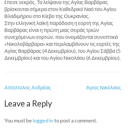
έπεσε νεκρός. Τα λείψανα της Αγίας Βαρβάρας
βρίσκονται σήμερα στον Καθεδρικό Ναό του Αγίου
Βλαδιμήρου στο Κίεβο της Ουκρανίας.
Στην ελληνική λαϊκή παράδοση η εορτή της Αγίας
Βαρβάρας είναι η πρώτη μιας σειράς τριών
συνεχόμενων εορτών, που ονομάζονται συνοπτικά
«Νικολοβάρβαρα» και περιλαμβάνουν τις εορτές της
Αγίας Βαρβάρας (4 Δεκεμβρίου), του Αγίου Σάββα (5
Δεκεμβρίου) και του Αγίου Νικολάου (6 Δεκεμβρίου).
Post
Απόστολος Ανδρέας
Άγιος Νικόλαος
navigation
Leave a Reply
You must be
logged in
to post a comment.