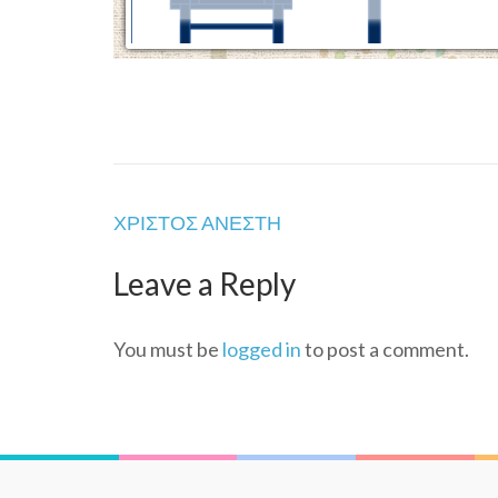
Post
ΧΡΙΣΤΟΣ ΑΝΕΣΤΗ
navigation
Leave a Reply
You must be
logged in
to post a comment.