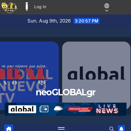
Log In
E-ME BLOGS
Skip
Sun. Aug 9th, 2026
3:20:58 PM
to
content
neoGLOBALgr