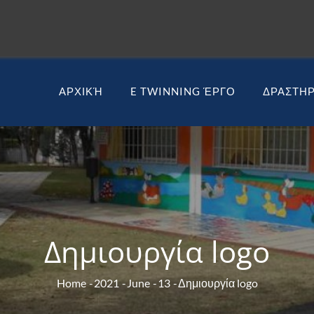
ΑΡΧΙΚΉ
E TWINNING ΈΡΓΟ
ΔΡΑΣΤΗΡ
Δημιουργία logo
Home
2021
June
13
Δημιουργία logo