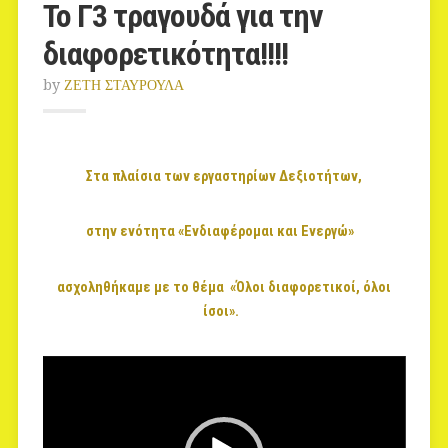
To Γ3 τραγουδά για την
διαφορετικότητα!!!!
by
ΖΕΤΗ ΣΤΑΥΡΟΥΛΑ
Στα πλαίσια των εργαστηρίων Δεξιοτήτων,
στην ενότητα «Ενδιαφέρομαι και Ενεργώ»
ασχοληθήκαμε με το θέμα
«Όλοι διαφορετικοί, όλοι
ίσοι».
Video
Player