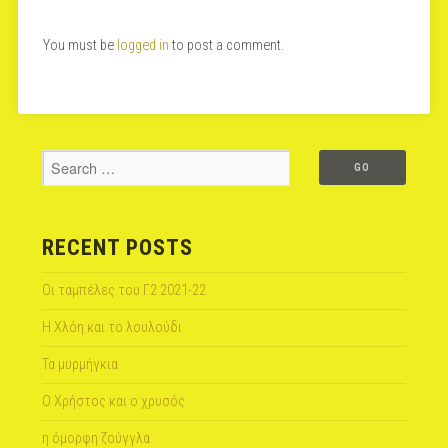
You must be
logged in
to post a comment.
RECENT POSTS
Οι ταμπέλες του Γ2 2021-22
Η Χλόη και το λουλούδι
Τα μυρμήγκια
Ο Χρήστος και ο χρυσός
η όμορφη ζούγγλα