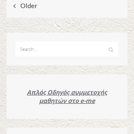
Posts
Older
navigation
Search
Search
for:
Απλός Oδηγός συμμετοχής
μαθητών στο e-me