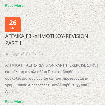
Read More
26
Mar
ΑΓΓΛΙΚΑ Γ3 -ΔΗΜΟΤΙΚΟΥ-REVISION
PART 1
Αγγλικά
Γ1
Γ2
Γ3
ΑΓΓΛΙΚΑ Γ ΤΑΞΗΣ-REVISION PART 1 EXERCISE 1:Κάνε
επανάληψη την αλφαβήτα.Για να σε βοηθήσω,αν
δυσκολεύεσαι,σου θυμίζω και πώς προφέρονται τα
γραμματάκια! Alphabet english=Αλφαβήτα αγγλικά
Aa=έι=α …
Read More