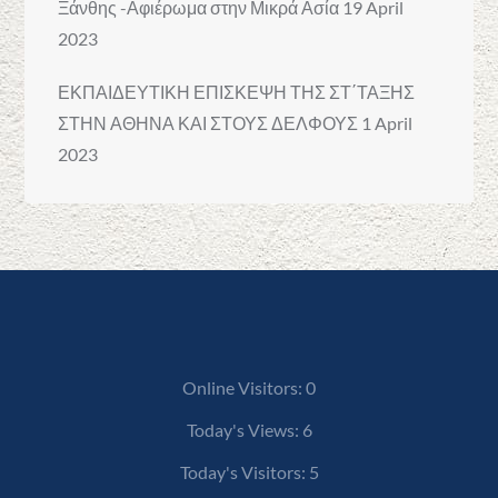
Ξάνθης -Αφιέρωμα στην Μικρά Ασία
19 April
2023
ΕΚΠΑΙΔΕΥΤΙΚΗ ΕΠΙΣΚΕΨΗ ΤΗΣ ΣΤ΄ΤΑΞΗΣ
ΣΤΗΝ ΑΘΗΝΑ ΚΑΙ ΣΤΟΥΣ ΔΕΛΦΟΥΣ
1 April
2023
Online Visitors:
0
Today's Views:
6
Today's Visitors:
5