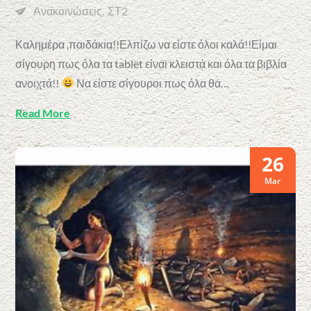
Ανακοινώσεις
ΣΤ2
Καλημέρα ,παιδάκια!!Ελπίζω να είστε όλοι καλά!!Είμαι
σίγουρη πως όλα τα tablet είναι κλειστά και όλα τα βιβλία
ανοιχτά!!
Να είστε σίγουροι πως όλα θα…
Read More
26
Mar