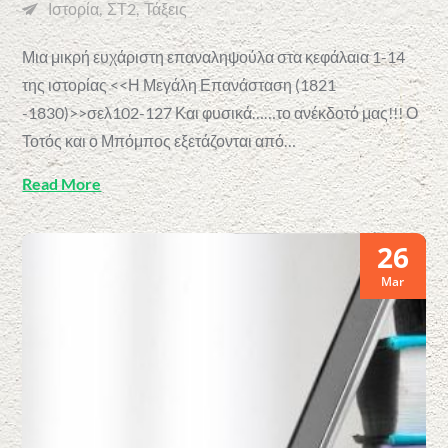
Ιστορία
ΣΤ2
Τάξεις
Μια μικρή ευχάριστη επαναληψούλα στα κεφάλαια 1-14
της ιστορίας <<Η Μεγάλη Επανάσταση (1821
-1830)>>σελ102-127 Και φυσικά……το ανέκδοτό μας!!! Ο
Τοτός και ο Μπόμπος εξετάζονται από…
Read More
26
Mar