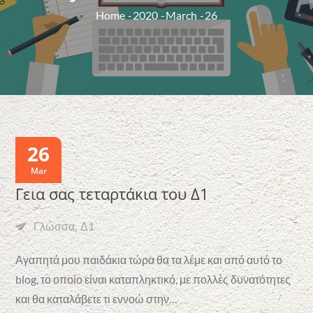
Home
2020
March
26
26
Mar
Γεια σας τεταρτάκια του Δ1
Γλώσσα
Δ1
Αγαπητά μου παιδάκια τώρα θα τα λέμε και από αυτό το
blog, το οποίο είναι καταπληκτικό, με πολλές δυνατότητες
και θα καταλάβετε τι εννοώ στην…