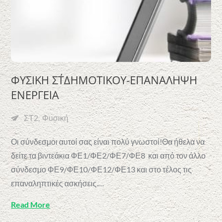
ΦΥΣΙΚΗ ΣΤ΄ΔΗΜΟΤΙΚΟΥ-ΕΠΑΝΑΛΗΨΗ
ΕΝΕΡΓΕΙΑ
ΣΤ2
Φυσική
Οι σύνδεσμοι αυτοί σας είναι πολύ γνωστοί!Θα ήθελα να
δείτε τα βιντεάκια ΦΕ1/ΦΕ2/ΦΕ7/ΦΕ8 και από τον άλλο
σύνδεσμο ΦΕ9/ΦΕ10/ΦΕ12/ΦΕ13 και στο τέλος τις
επαναληπτικές ασκήσεις.…
Read More