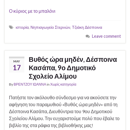
Ο κύριος με το μπαλόνι
ιστορία
,
Νηπιαγωγείο Στερνών
,
Τζιάκη Δέσποινα
Leave comment
Βυθός ώρα μηδέν, Δέσποινα
MAY
17
Κασάπα, 9ο Δημοτικό
Σχολείο Αλίμου
By
ΒΡΕΝΤΖΟΥ ΙΩΑΝΝΑ
in
Χωρίς κατηγορία
Πατήστε τον ακόλουθο σύνδεσμο για να ακούσετε την
αφήγηση του παραμυθιού «Βυθός ώρα μηδέν» από τη
Δέσποινα Κασάπα, Διευθύντρια του 9ου Δημοτικού
Σχολείου Αλίμου. Την ευχαριστούμε πολύ που έβαλε το
βιβλίο της στα ράφια της βιβλιοθήκης μας!