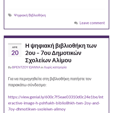
Ψηφιακή Βιβλιοθήκη
Leave comment
Η ψηφιακή βιβλιοθήκη των
APR
20
2ου – 7ου Δημοτικών
Σχολείων Αλίμου
By
ΒΡΕΝΤΖΟΥ ΙΩΑΝΝΑ
in
Χωρίς κατηγορία
Για να περιηγηθείτε στη βιβλιοθήκη πατήστε τον
παρακάτω σύνδεσμο:
https://view.genial.ly/600c7f5eae03310d0c24e1be/int
eractive-image-h-pshfiakh-biblio8hkh-twn-2oy-and-
7oy-dhmotikwn-sxoleiwn-alimoy