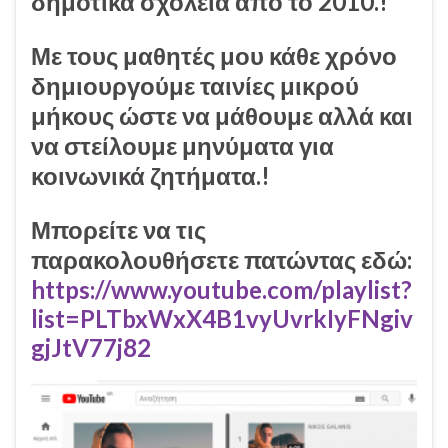
δημοτικά σχολεία από το 2010.!
Με τους μαθητές μου κάθε χρόνο
δημιουργούμε ταινίες μικρού
μήκους ώστε να μάθουμε αλλά και
να στείλουμε μηνύματα για
κοινωνικά ζητήματα.!
Μπορείτε να τις
παρακολουθήσετε πατώντας εδώ:
https://www.youtube.com/playlist?
list=PLTbxWxX4B1vyUvrkIyFNgiv
gjJtV77j82