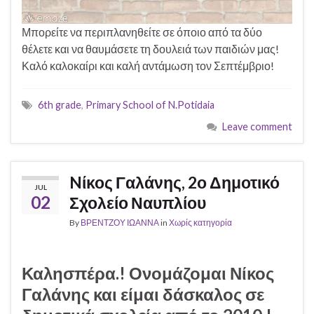
Μπορείτε να περιπλανηθείτε σε όποιο από τα δύο
θέλετε και να θαυμάσετε τη δουλειά των παιδιών μας!
Καλό καλοκαίρι και καλή αντάμωση τον Σεπτέμβριο!
6th grade
,
Primary School of N.Potidaia
Leave comment
Nίκος Γαλάνης, 2ο Δημοτικό
JUL
02
Σχολείο Ναυπλίου
By
ΒΡΕΝΤΖΟΥ ΙΩΑΝΝΑ
in
Χωρίς κατηγορία
Καλησπέρα.! Ονομάζομαι
Νίκος
Γαλάνης
και είμαι δάσκαλος σε