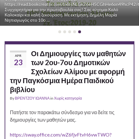
https://read.bookcreator.com/bxBsNLGkZ6eH5CGhHe6on49hcP
Συγχαρητήρια για την πρωτοβουλία σας! Σας εύχομαι Καλό
Καλοκαίρι και καλή ξεκούραση. Με εκτίμηση, Δημέλη Μαρία
Νηπιαγωγός στο 10ο …
Οι Δημιουργίες των μαθητών
APR
23
των 2ου-7ου Δημοτικών
Σχολείων Αλίμου με αφορμή
την Παγκόσμια Ημέρα Παιδικού
βιβλίου
By
ΒΡΕΝΤΖΟΥ ΙΩΑΝΝΑ
in
Χωρίς κατηγορία
Πατήστε τον παρακάτω σύνδεσμο για να δείτε τις
δημιουργίες των μαθητών μας.
https://sway.office.com/wZ6fjvFtvH6vwTWO?