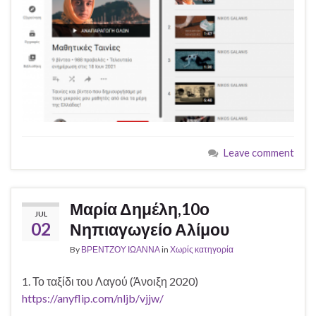
Leave comment
Μαρία Δημέλη,10ο
JUL
02
Νηπιαγωγείο Αλίμου
By
ΒΡΕΝΤΖΟΥ ΙΩΑΝΝΑ
in
Χωρίς κατηγορία
1. Το ταξίδι του Λαγού (Άνοιξη 2020)
https://anyflip.com/nljb/vjjw/