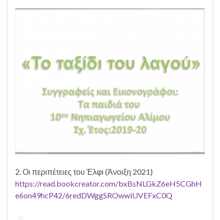
2. Οι περιπέτειες του Έλφι (Άνοιξη 2021)
https://read.bookcreator.com/bxBsNLGkZ6eH5CGhH
e6on49hcP42/6redDWggSROwwiUVEFxC0Q