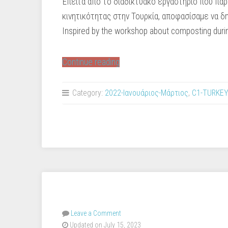
Έπειτα από το διαδικτυακό εργαστήριο που παρ
κινητικότητας στην Τουρκία, αποφασίσαμε να 
Inspired by the workshop about composting during
“Κομποστοποίηση
Continue reading
/
Composting”
Category:
2022-Ιανουάριος-Μάρτιος
,
C1-TURKEY
Leave a Comment
Updated on July 15, 2023