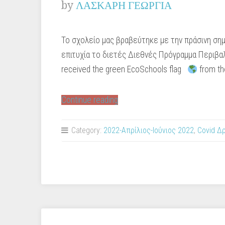
by
ΛΑΣΚΑΡΗ ΓΕΩΡΓΙΑ
Το σχολείο μας βραβεύτηκε με την πράσινη ση
επιτυχία το διετές Διεθνές Πρόγραμμα Περιβα
received the green EcoSchools flag
from the
“Η
Continue reading
πράσινη
σημαία
Category:
2022-Απρίλιος-Ιούνιος 2022
,
Covid Δ
των
ECO
SCHOOLS
στο
σχολείο
μας!”