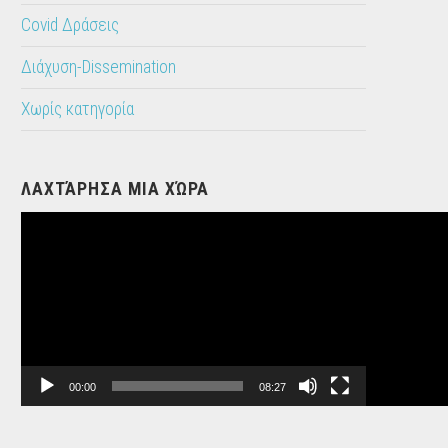
Covid Δράσεις
Διάχυση-Dissemination
Χωρίς κατηγορία
ΛΑΧΤΆΡΗΣΑ ΜΙΑ ΧΏΡΑ
Video
Player
00:00
08:27