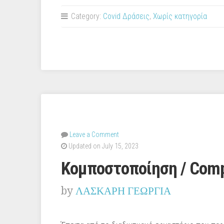
Αυτόματου
ποτίσματος
Category:
Covid Δράσεις
,
Χωρίς κατηγορία
/
Automated
plant
watering”
Leave a Comment
Updated on July 15, 2023
Κομποστοποίηση / Comp
by
ΛΑΣΚΑΡΗ ΓΕΩΡΓΙΑ