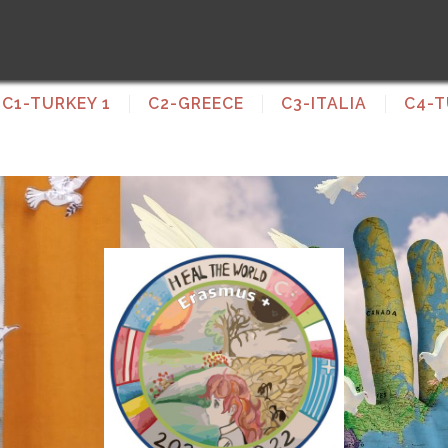
C1-TURKEY 1
C2-GREECE
C3-ITALIA
C4-T