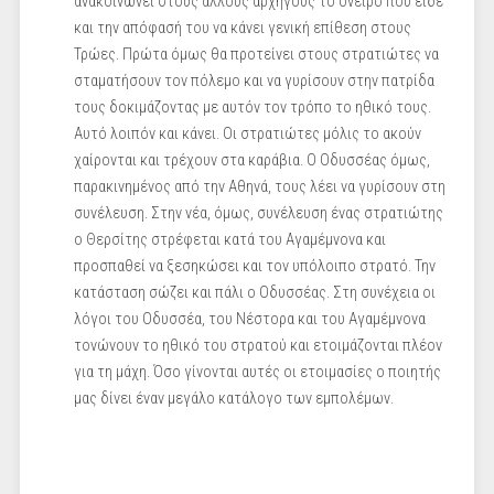
ανακοινώνει στους άλλους αρχηγούς το όνειρο που είδε
και την απόφασή του να κάνει γενική επίθεση στους
Τρώες. Πρώτα όμως θα προτείνει στους στρατιώτες να
σταματήσουν τον πόλεμο και να γυρίσουν στην πατρίδα
τους δοκιμάζοντας με αυτόν τον τρόπο το ηθικό τους.
Αυτό λοιπόν και κάνει. Οι στρατιώτες μόλις το ακούν
χαίρονται και τρέχουν στα καράβια. Ο Οδυσσέας όμως,
παρακινημένος από την Αθηνά, τους λέει να γυρίσουν στη
συνέλευση. Στην νέα, όμως, συνέλευση ένας στρατιώτης
ο Θερσίτης στρέφεται κατά του Αγαμέμνονα και
προσπαθεί να ξεσηκώσει και τον υπόλοιπο στρατό. Την
κατάσταση σώζει και πάλι ο Οδυσσέας. Στη συνέχεια οι
λόγοι του Οδυσσέα, του Νέστορα και του Αγαμέμνονα
τονώνουν το ηθικό του στρατού και ετοιμάζονται πλέον
για τη μάχη. Όσο γίνονται αυτές οι ετοιμασίες ο ποιητής
μας δίνει έναν μεγάλο κατάλογο των εμπολέμων.