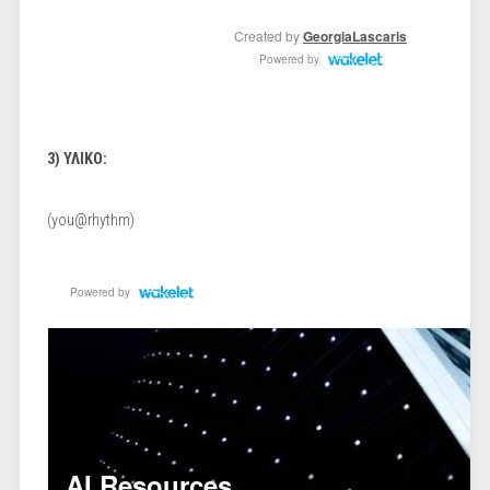
3) ΥΛΙΚΟ:
(you@rhythm)