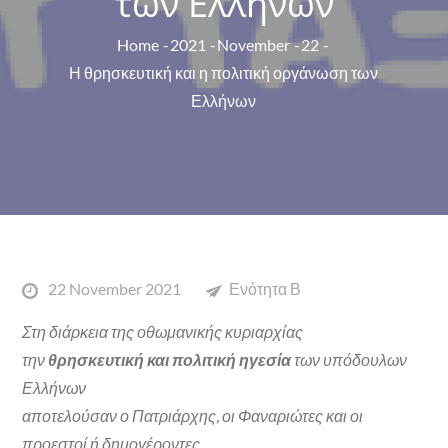
των Ελλήνων
Home
2021
November
22
Η θρησκευτική και η πολιτική οργάνωση των
Ελλήνων
Posted
22 November 2021
Ενότητα Β
on
Στη διάρκεια της οθωμανικής κυριαρχίας
την
θρησκευτική και πολιτική ηγεσία
των υπόδουλων
Ελλήνων
αποτελούσαν ο Πατριάρχης, οι Φαναριώτες και οι
προεστοί ή δημογέροντες.