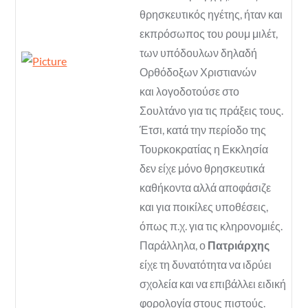
θρησκευτικός ηγέτης, ήταν και
εκπρόσωπος του ρουμ μιλέτ,
των υπόδουλων δηλαδή
Ορθόδοξων Χριστιανών
και λογοδοτούσε στο
Σουλτάνο για τις πράξεις τους.
Έτσι, κατά την περίοδο της
Τουρκοκρατίας η Εκκλησία
δεν είχε μόνο θρησκευτικά
καθήκοντα αλλά αποφάσιζε
και για ποικίλες υποθέσεις,
όπως π.χ. για τις κληρονομιές.
Παράλληλα, ο
Πατριάρχης
είχε τη δυνατότητα να ιδρύει
σχολεία και να επιβάλλει ειδική
φορολογία στους πιστούς.