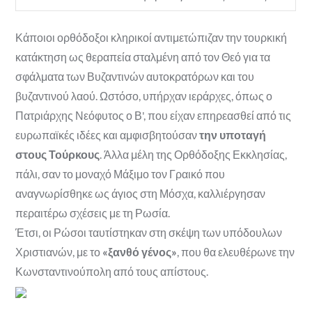
Κάποιοι ορθόδοξοι κληρικοί αντιμετώπιζαν την τουρκική
κατάκτηση ως θεραπεία σταλμένη από τον Θεό για τα
σφάλματα των Βυζαντινών αυτοκρατόρων και του
βυζαντινού λαού. Ωστόσο, υπήρχαν ιεράρχες, όπως ο
Πατριάρχης Νεόφυτος ο Β', που είχαν επηρεασθεί από τις
ευρωπαϊκές ιδέες και αμφισβητούσαν
την υποταγή
στους Τούρκους
. Άλλα μέλη της Ορθόδοξης Εκκλησίας,
πάλι, σαν το μοναχό Μάξιμο τον Γραικό που
αναγνωρίσθηκε ως άγιος στη Μόσχα, καλλιέργησαν
περαιτέρω σχέσεις με τη Ρωσία.
Έτσι, οι Ρώσοι ταυτίστηκαν στη σκέψη των υπόδουλων
Χριστιανών, με το
«ξανθό γένος»
, που θα ελευθέρωνε την
Κωνσταντινούπολη από τους απίστους.