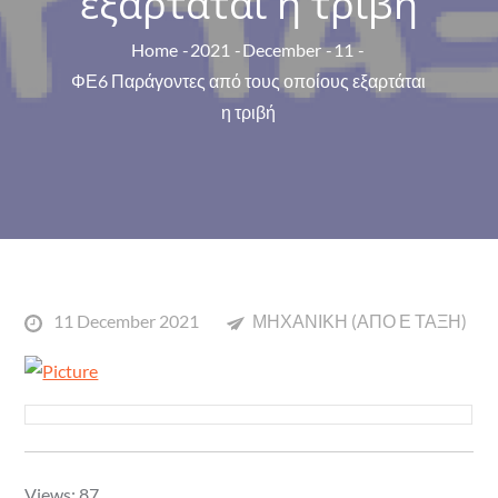
εξαρτάται η τριβή
Home
2021
December
11
ΦΕ6 Παράγοντες από τους οποίους εξαρτάται
η τριβή
Posted
11 December 2021
ΜΗΧΑΝΙΚΗ (ΑΠΟ Ε ΤΑΞΗ)
on
Views: 87