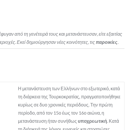
φυγαν από τη γενέτειρά τους και μετανάστευσαν, είτε εξαιτίας
εριοχές. Εκεί δημιούργησαν νέες κοινότητες, τις
παροικίες
.
Η μετανάστευση των Ελλήνων στο εξωτερικό, κατά
τη διάρκεια της Τουρκοκρατίας, πραγματοποιήθηκε
κυρίως σε δυο χρονικές περιόδους. Την πρώτη
περίοδο, από τον 15ο έως τον 16ο αιώνα, η
μετανάστευση ήταν συνήθως
υποχρεωτική
. Κατά
τη διάρκειά της λόγιοι, ευγενείς και στρατιώτες,