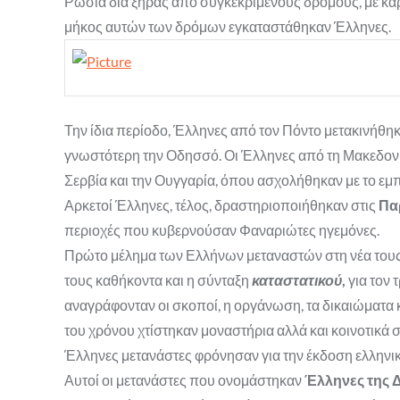
Ρωσία διά ξηράς από συγκεκριμένους δρόμους, με καρα
μήκος αυτών των δρόμων εγκαταστάθηκαν Έλληνες.
Την ίδια περίοδο, Έλληνες από τον Πόντο μετακινήθηκ
γνωστότερη την Οδησσό. Οι Έλληνες από τη Μακεδονία
Σερβία και την Ουγγαρία, όπου ασχολήθηκαν με το εμ
Αρκετοί Έλληνες, τέλος, δραστηριοποιήθηκαν στις
Πα
περιοχές που κυβερνούσαν Φαναριώτες ηγεμόνες.
Πρώτο μέλημα των Ελλήνων μεταναστών στη νέα τους π
τους καθήκοντα και η σύνταξη
καταστατικού
,
για τον 
αναγράφονταν οι σκοποί, η οργάνωση, τα δικαιώματα 
του χρόνου χτίστηκαν μοναστήρια αλλά και κοινοτικά 
Έλληνες μετανάστες φρόνησαν για την έκδοση ελληνικ
Αυτοί οι μετανάστες που ονομάστηκαν
Έλληνες της 