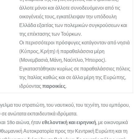
άλλοτε μόνοι και άλλοτε συνοδευόμενοι από τις
οικογένειές τους, εγκατέλειψαν την υπόδουλη
Ελλάδα εξαιτίας των πολεμικών συγκρούσεων και
της επέκτασης των Τούρκων.
Οι περισσότεροι πρόσφυγες κατάγονταν από νησιά
(Κύπρος, Κρήτη) ή παραθαλάσσια μέρη
(Μονεμβασιά, Μάνη, Ναύπλιο, Ήπειρος).
Εγκαταστάθηκαν κυρίως σε παραθαλάσσιες πόλεις
της Ιταλίας καθώς και σε άλλα μέρη της Ευρώπης,
ιδρύοντας
παροικίες
.
μα του στρατιώτη, του ναυτικού, του τεχνίτη, του εμπόρου,
 σε ανώτατα εκπαιδευτικά ιδρύματα.
και 18ο αιώνα, ήταν
εθελοντική και ειρηνική
, με οικονομικά
 Οθωμανική Αυτοκρατορία προς την Κεντρική Ευρώπη και τη