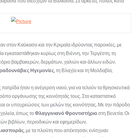
βάνια που διέσχιζαν τα Βαλκάνια. Σε αρκετές πόλεις κατά
αν στον Καύκασο και την Κριμαία ιδρύοντας παροικίες, με
 εγκαταστάθηκαν κυρίως στη Βιέννη, την Τεργέστη, τη
πόριο βαμβακερών, δερμάτων, χαλιών και άλλων ειδών.
ραδουνάβιες Ηγεμονίες
, τη Βλαχία και τη Μολδαβία,
ατρίδα ήταν η ανέγερση ναού, για να τελούν τα θρησκευτικά
τρόπο οργάνωσης της κοινότητάς τους. Στο καταστατικό
και οι υποχρεώσεις των μελών της κοινότητας. Με την πάροδο
σχολεία, όπως το
Φλαγγινιανό Φροντιστήριο
στη Βενετία. Οι
ών βιβλίων, περιοδικών και εφημερίδων.
Διασποράς
, με τα πλούτη που απέκτησαν, ενίσχυαν