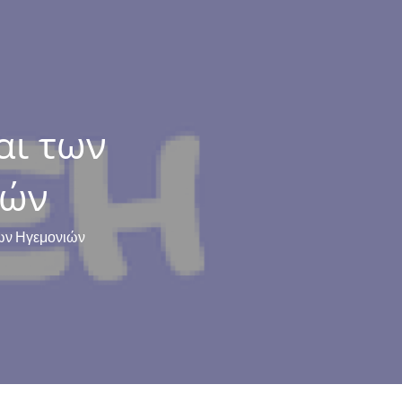
αι των
ιών
ιων Ηγεμονιών