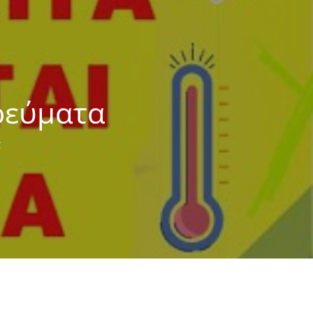
ρεύματα
α