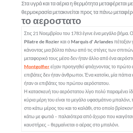
Στα υγρά και τα αέρια η θερμότητα μεταφέρεται μ
θερμοκρασία μετακινείται προς τα πάνω μεταφέρ
το αεροστατο
Στις 21 Νοεμβρίου του 1783 έγινε ένα μεγάλο βήμα.
Pilatre de Rozier
και ο
Marquis d' Arlandes
πέταξαν 
κάνοντας μια βόλτα πάνω από τις στέγες των σπιτιών
μεταφορικό τους μέσο δεν ήταν άλλο από ένα αερόστ
Montgolfier
είχαν προηγηθεί φτιάχνοντας το πρώτο 
επιβάτες δεν ήταν άνθρωποι. Ένα κατσίκι, μία πάπια 
ήταν οι επιβάτες του πρώτου αερόστατου.
​Η κατασκευή του αερόστατου λίγο πολύ παραμένει ίδι
κύρια μέρη του είναι το μεγάλο υφασμάτινο μπαλόνι, 
στο κάτω μέρος του και το καλάθι, στο οποίο βρίσκοντ
κάτω με φωτιά – παλαιότερα από άχυρο που καιγόταν
καυστήρες – θερμαίνεται ο αέρας στο μπαλόνι.