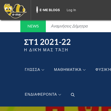
E-ME BLOGS
Log In
Η ΜΕΓΑΛΗ ΕΒΔΟΜΑΔΑ ΤΟΥ ΠΑ
Τουρκια 2022 βασίλης καλτσάς
Skip
NEWS
Αναμνήσεις Δήμητρα
to
Οι Ημέρες του Πάσχα
content
ΣΤ1 2021-22
Πάσχα-Δήμητρα
Η ΜΕΓΑΛΗ ΕΒΔΟΜΑΔΑ ΤΟΥ ΠΑ
Η ΔΙΚΉ ΜΑΣ ΤΆΞΗ
Τουρκια 2022 βασίλης καλτσάς
Αναμνήσεις Δήμητρα
ΓΛΏΣΣΑ
ΜΑΘΗΜΑΤΙΚΆ
ΦΥΣΙΚ
Οι Ημέρες του Πάσχα
Πάσχα-Δήμητρα
Η ΜΕΓΑΛΗ ΕΒΔΟΜΑΔΑ ΤΟΥ ΠΑ
ΕΝΔΙΑΦΕΡΟΝΤΑ