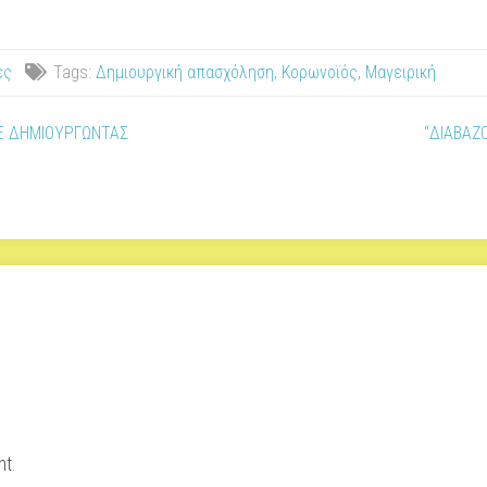
ες
Tags:
Δημιουργική απασχόληση
,
Κορωνοϊός
,
Μαγειρική
Ε ΔΗΜΙΟΥΡΓΩΝΤΑΣ
“ΔΙΑΒΑΖ
t.