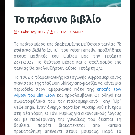
Το πράσινο βιβλίο
1 February 2022
ΠΕΤΡΙΔΟΥ ΜΑΡΙΑ
Το πρώτο μέρος της βραβευμένης με Όσκαρ ταινίας
Το
πράσινο βιβλίο
(2018), του Peter Farrelly, προβλήθηκε
στους μαθητές του Ομίλου μας την Τετάρτη
26/1/2022. Το δεύτερο μέρος και ο σχολιασμός της
ταινίας θα ακολουθήσουν αύριο, Τετάρτη 2/2.
Το 1962 ο τζαμαϊκανικής καταγωγής Αφροαμερικανός
πιανίστας της τζαζ Don Shirley αποφασίζει να κάνει μία
περιοδεία στον αμερικανικό Νότο της
εποχής των
νόμων του Jim Crow
και προσλαμβάνει ως οδηγό και
σωματοφύλακά του τον Ιταλοαμερικανό Tony "Lip"
Vallelonga, έναν άνεργο πορτιέρη νυχτερινού κέντρου
στη Νέα Υόρκη. Ο Τόνι, κυρίως για οικονομικούς λόγους
και με παρότρυνση της γυναίκας του δέχεται τη
δουλειά, παρότι διακατέχεται από κάποια
προκατάληψη απέναντι στους μαύρους. Παρά το