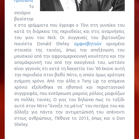
πρόσωπα
. Το
σενάριο
βασίστηκ
ε στα γράμματα που έγραφε ο Τόνι στη γυναίκα του
κατά τη διάρκεια της περιοδείας και στις αναμνήσεις
του γιου του Nick. Οι συγγενείς του βιρτουόζου
πιανίστα Donald Shirley
αμφισβητούν
ορισμένα
στοιχεία της ταινίας, όπως την αποξένωση του
μουσικού από την αφροαμερικανική κοινότητα και την
απομάκρυνσή του από την οικογένειά του, ωστόσο
είναι γεγονός ότι κατά τη δεκαετία του '60 έκανε αυτή
την περιοδεία στον βαθύ Νότο, η οποία όμως κράτησε
ενάμιση χρόνο. Από την άλλη ο Tony Lip τα επόμενα
χρόνια εξελίχθηκε σε ηθοποιό και περιστασιακό
συγγραφέα, που ενσάρκωσε μικρούς ρόλους μαφιόζων
σε πολλές ταινίες. Ο γιος του δηλώνει πως το ταξίδι
αυτό στον Νότο "άνοιξε τα μάτια" του πατέρα του και
άλλαξε για πάντα την αντιμετώπισή του απέναντι
στους ανθρώπους. Πέθανε το 2013, όπως και ο Don
Shirley.