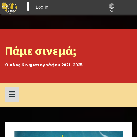
Log In
E-ME BLOGS
Skip
to
content
Πάμε σινεμά;
Όμιλος Κινηματογράφου 2021-2025