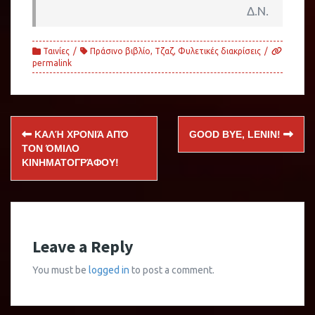
Δ.Ν.
Ταινίες
Πράσινο βιβλίο
,
Τζαζ
,
Φυλετικές διακρίσεις
permalink
Post
ΚΑΛΉ ΧΡΟΝΙΆ ΑΠΌ
GOOD BYE, LENIN!
navigation
ΤΟΝ ΌΜΙΛΟ
ΚΙΝΗΜΑΤΟΓΡΆΦΟΥ!
Leave a Reply
You must be
logged in
to post a comment.