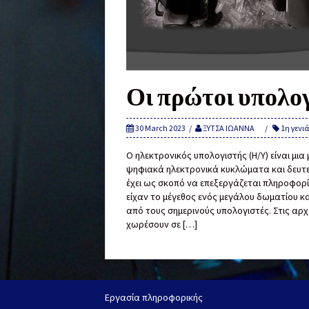
Οι πρώτοι υπολο
30 March 2023
ΞΥΤΣΑ ΙΩΑΝΝΑ
1η γενι
Ο ηλεκτρονικός υπολογιστής (Η/Υ) είναι μ
ψηφιακά ηλεκτρονικά κυκλώματα και δευτε
έχει ως σκοπό να επεξεργάζεται πληροφορί
είχαν το μέγεθος ενός μεγάλου δωματίου 
από τους σημερινούς υπολογιστές. Στις αρ
χωρέσουν σε […]
Εργασία πληροφορικής