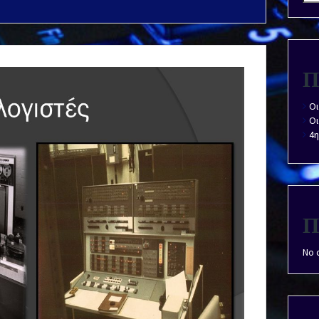
Π
Οι
Οι
4η
Π
No 