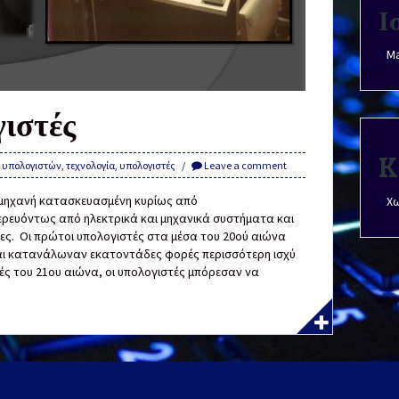
Ι
Ma
γιστές
K
ά υπολογιστών
,
τεχνολογία
,
υπολογιστές
Leave a comment
ια μηχανή κατασκευασμένη κυρίως από
Χω
ρευόντως από ηλεκτρικά και μηχανικά συστήματα και
ες. Οι πρώτοι υπολογιστές στα μέσα του 20ού αιώνα
και κατανάλωναν εκατοντάδες φορές περισσότερη ισχύ
χές του 21ου αιώνα, οι υπολογιστές μπόρεσαν να