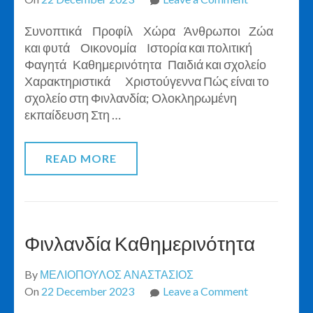
Φινλανδία
Συνοπτικά Προφίλ Χώρα Άνθρωποι Ζώα
Παιδιά
και φυτά Οικονομία Ιστορία και πολιτική
και
Φαγητά Καθημερινότητα Παιδιά και σχολείο
Σχολείο
Χαρακτηριστικά Χριστούγεννα Πώς είναι το
σχολείο στη Φινλανδία; Ολοκληρωμένη
εκπαίδευση Στη …
READ MORE
Φινλανδία Καθημερινότητα
By
ΜΕΛΙΟΠΟΥΛΟΣ ΑΝΑΣΤΑΣΙΟΣ
on
On
22 December 2023
Leave a Comment
Φινλανδία