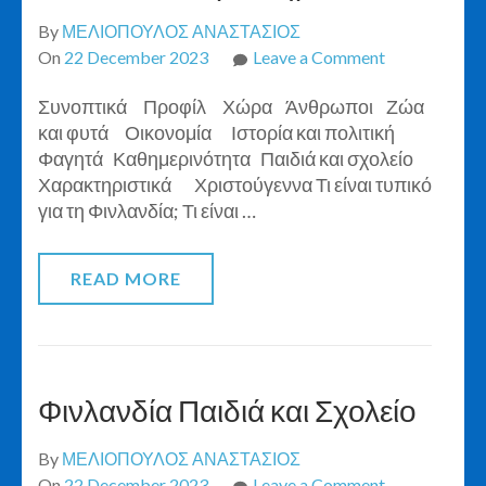
By
ΜΕΛΙΟΠΟΥΛΟΣ ΑΝΑΣΤΑΣΙΟΣ
on
On
22 December 2023
Leave a Comment
Φινλανδία
Συνοπτικά Προφίλ Χώρα Άνθρωποι Ζώα
Χαρακτηριστ
και φυτά Οικονομία Ιστορία και πολιτική
Φαγητά Καθημερινότητα Παιδιά και σχολείο
Χαρακτηριστικά Χριστούγεννα Τι είναι τυπικό
για τη Φινλανδία; Τι είναι …
READ MORE
Φινλανδία Παιδιά και Σχολείο
By
ΜΕΛΙΟΠΟΥΛΟΣ ΑΝΑΣΤΑΣΙΟΣ
on
On
22 December 2023
Leave a Comment