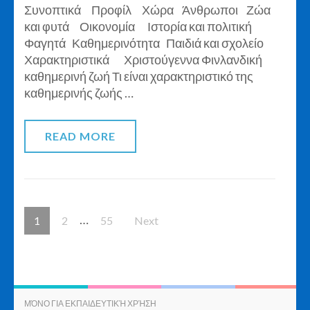
Συνοπτικά Προφίλ Χώρα Άνθρωποι Ζώα
Καθημερινότ
και φυτά Οικονομία Ιστορία και πολιτική
Φαγητά Καθημερινότητα Παιδιά και σχολείο
Χαρακτηριστικά Χριστούγεννα Φινλανδική
καθημερινή ζωή Τι είναι χαρακτηριστικό της
καθημερινής ζωής …
READ MORE
Posts
…
Page
Page
Page
1
2
55
Next
pagination
ΜΌΝΟ ΓΙΑ ΕΚΠΑΙΔΕΥΤΙΚΉ ΧΡΉΣΗ