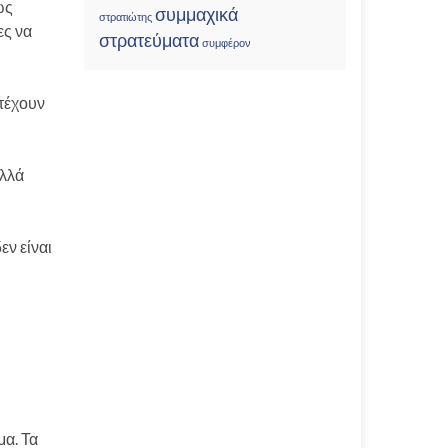
ως
συμμαχικά
στρατιώτης
ες να
στρατεύματα
συμφέρον
τέχουν
ολλά
εν είναι
α. Τα