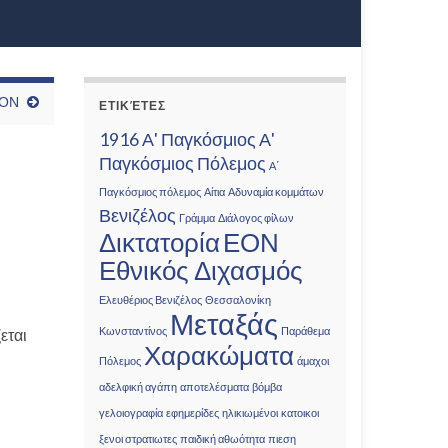
ΕΟΝ
ΕΤΙΚΈΤΕΣ
1916
Α' Παγκόσμιος
Α'
Παγκόσμιος Πόλεμος
Α΄
Παγκόσμιος πόλεμος
Αίτια
Αδυναμία κομμάτων
Βενιζέλος
Γράμμα
Διάλογος φίλων
Δικτατορία
ΕΟΝ
Εθνικός Διχασμός
Ελευθέριος Βενιζέλος
Θεσσαλονίκη
Μεταξάς
Κωνσταντίνος
Παράθεμα
εται
Χαρακώματα
Πόλεμος
άμαχοι
αδελφική αγάπη
αποτελέσματα
βόμβα
γελοιογραφία
εφημερίδες
ηλικιωμένοι
κατοικοι
ξενοι στρατιωτες
παιδική αθωότητα
πιεση