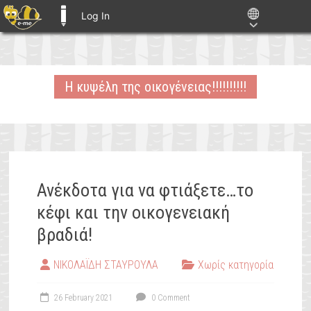
Log In
E-ME BLOGS
Skip
to
Η κυψέλη της οικογένειας!!!!!!!!!!
content
Ανέκδοτα για να φτιάξετε…το
κέφι και την οικογενειακή
βραδιά!
ΝΙΚΟΛΑΪΔΗ ΣΤΑΥΡΟΥΛΑ
Χωρίς κατηγορία
26 February 2021
0 Comment