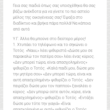
Γεια σας παιδιά όπως σας υποσχέθηκα θα σας
βάζω ανέκδοτα για να γίνετε το πιο αστείο
μέλος της οικογένειας σας! Έψαξα στο
διαδίκτυο και βρήκα πάρα πολλά! Να κάποια
από αυτά
Υ.Γ. Άλλα θα μπούνε στο δεύτερο μέρος!
1. Χτυπάει το τηλέφωνο και το σηκώνει ο
Τοτός. «Ναιιιι;» λέει ψιθυριστά «Δώσε μου σε
παρακαλώ τον πατέρα σου» λέει ένας κύριος.
«Δεν μπορεί τώρα, είναι απασχολημένος»
ψιθυρίζει ο Τοτός. «Καλά παιδί μου, δώσε μου
την μητέρα σου» «Δεν μπορεί τώρα, είναι και
αυτή απασχολημένη» ψιθυρίζει ο Τοτός. «Δεν
πειράζει δώσε μου τον παππού» ξαναλέει ο
κύριος. «Δεν μπορώ ούτε αυτόν, κύριε, είναι
απασχολημένος» ψιθυρίζει ο Τοτός. «Εντάξει
δώσε μου τότε την γιαγιά» «Είναι
απασχολημένη κι αυτή» ψιθυρίζει ο Τοτός.