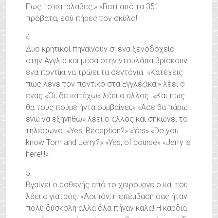
Πως το κατάλαβες;» «Γιατί από τα 351
πρόβατα, εσύ πήρες τον σκύλο!!
4.
Δυο κρητικοί πηγαίνουν σ’ ένα ξενοδοχείο
στην Αγγλία και μέσα στην ντουλάπα βρίσκουν
ένα ποντίκι να τρώει τα σεντόνια. «Κατέχεις
πως λένε τον ποντικό στα Εγγλέζικα;» λέει ο
ένας «Όϊ, δε κατέχω» λέει ο άλλος. «Και πως
θα τους πούμε ήντα συμβαίνει;» «Άσε θα πάρω
εγώ να εξηγηθώ» λέει ο άλλος και σηκώνει το
τηλέφωνο. «Yes, Reception?» «Yes» «Do you
know Tom and Jerry?» «Yes, of course» «Jerry is
here!!!»
5.
Βγαίνει ο ασθενής από το χειρουργείο και του
λέει ο γιατρός: «Λοιπόν, η επέμβασή σας ήταν
πολύ δύσκολη αλλά όλα πήγαν καλά! Η καρδιά