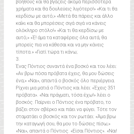
βοηθούς και θα βγάζεις ακόμα περισσότερα
χρήματα και θα δουλεύεις λιγότερο!» «Και τι θα
κερδίσω με αυτό;» «Μετά θα πάρεις και άλλο
καΐκι και θα μπορέσεις σιγά σιγά να κάνεις
ολόκληρο στόλο!» «Και τι θα κερδίσω με
αυτό;» «Έ! άμα τα καταφέρεις όλα αυτά, θα
μπορείς πια να κάθεσαι και να μην κάνεις
τίποτα.» «Γιατί τώρα τι κάνω;
3.
Ένας Πόντιος συναντά ένα βοσκό και του λέει:
«Αν βρω πόσα πρόβατα έχεις, θα μου δώσεις
ένα;» «Ναι», απαντά ο βοσκός όλο περιέργεια.
Ρίχνει μια ματιά ο Πόντιος και λέει: «Έχεις 351
πρόβατα». «Ναι πράγματι, τόσα έχω!» λέει ο
βοσκός. Παίρνει ο Πόντιος ένα πρόβατο, το
βάζει στον σβέρκο και πάει να φύγει. Τότε τον
σταματάει ο βοσκός και τον ρωτάει: «Άμα βρω
την καταγωγή σου, θα μου το δώσεις πίσω;»
«Ναι», απαντά ο Πόντιος. «Είσαι Πόντιος». «Ναι!