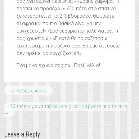
σας λειτουργεί περίφημα.» «Ωραία, χαίρομαι! Τι
πρέπει να προσέχω;» «Θα πάτε στο σπίτι να
ξεκουραστείτε! Για 2-3 βδομάδες, θα τρώτε
ελαφρά και το πιο βασικό είναι να μην
συγχύζεστε!» «Σας ευχαριστώ πολύ γιατρέ. Τι
σας χρωστάω;» «Ε αυτό θα το συζητήσω
καλύτερα με την σύζυγό σας. Είπαμε ότι εσείς
δεν πρέπει να συγχύζεστε!!!»
Ένα μόνο έχωνα σας πω. Πολύ γέλιο!
←
Καλώς ορίσατε
50 τρόποι για να ταξιδέψετε χωρίς να βγείτε από το σπίτι
→
Leave a Reply