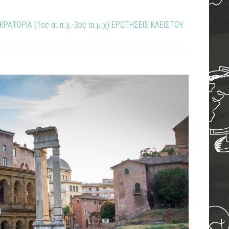
ΡΑΤΟΡΙΑ (1ος αι.π.χ.-3ος αι.μ.χ) ΕΡΩΤΗΣΕΙΣ ΚΛΕΙΣΤΟΥ