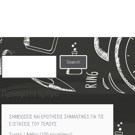
Search
Search
Πρόσφατα άρθρα
ΣΗΜΕΙΩΣΕΙΣ ΚΑΙ ΕΡΩΤΗΣΕΙΣ ΣΗΜΑΝΤΙΚΕΣ ΓΙΑ ΤΙΣ
ΕΞΕΤΑΣΕΙΣ ΤΟΥ ΤΕΛΟΥΣ
Σωστό / Λάθος (100 ερωτήσεις)