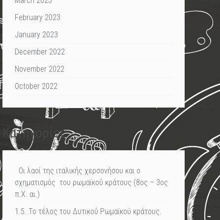
March 2023
February 2023
January 2023
December 2022
November 2022
October 2022
Kατηγορίες
Οι λαοί της ιταλικής χερσονήσου και ο
σχηματισμός του ρωμαϊκού κράτους (8ος – 3ος
π.Χ. αι.)
1.5. Το τέλος του Δυτικού Ρωμαϊκού κράτους.