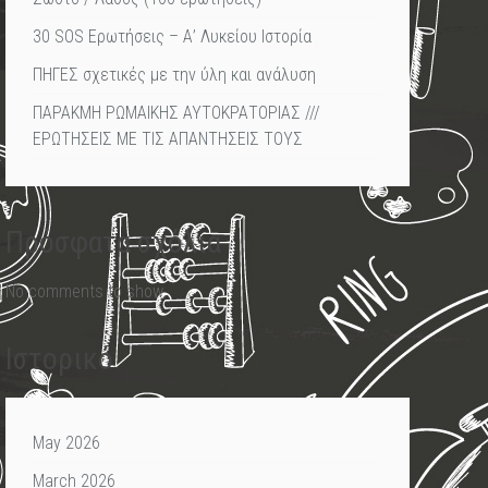
30 SOS Ερωτήσεις – Α’ Λυκείου Ιστορία
ΠΗΓΕΣ σχετικές με την ύλη και ανάλυση
ΠΑΡΑΚΜΗ ΡΩΜΑΙΚΗΣ ΑΥΤΟΚΡΑΤΟΡΙΑΣ ///
ΕΡΩΤΗΣΕΙΣ ΜΕ ΤΙΣ ΑΠΑΝΤΗΣΕΙΣ ΤΟΥΣ
Πρόσφατα σχόλια
No comments to show.
Ιστορικό
May 2026
March 2026